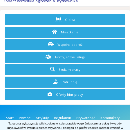
Zobacz wszystkie ogłoszenia użytkownika
Giełda
Mieszkanie
Wspólna podróż
Firmy, różne usługi
Szukam pracy
Zatrudnię
Oferty biur pracy
Start
Pomoc
Artykuły
Regulamin
Prywatność
Komunikaty
O stronie
Kontakt
Ta strona wykorzystuje pliki cookies w celu prawidłowego świadczenia usług i wygody
użytkowników. Warunki przechowywania i dostępu do plików cookies możesz zmienić w