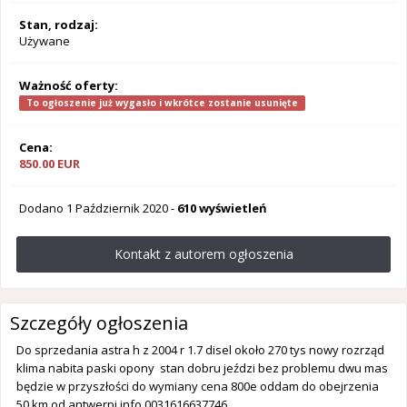
Stan, rodzaj:
Używane
Ważność oferty:
To ogłoszenie już wygasło i wkrótce zostanie usunięte
Cena:
850.00 EUR
Dodano
1 Październik 2020
-
610 wyświetleń
Kontakt z autorem ogłoszenia
Szczegóły ogłoszenia
Do sprzedania astra h z 2004 r 1.7 disel około 270 tys nowy rozrząd
klima nabita paski opony stan dobru jeździ bez problemu dwu mas
będzie w przyszłości do wymiany cena 800e oddam do obejrzenia
50 km od antwerpi info 0031616637746