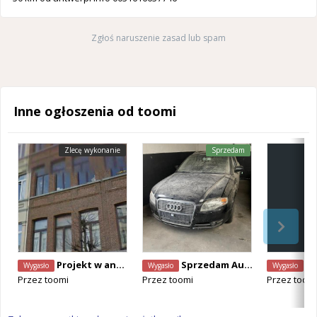
Zgłoś naruszenie zasad lub spam
Inne ogłoszenia od toomi
Zlecę wykonanie
Sprzedam
Projekt w antwerpi fasada szukam konkretnej firmy
Sprzedam Audi a4 2005 2.5 d sprawne 750 e
Sprzeda
Wygasło
Wygasło
Wygasło
Przez
toomi
Przez
toomi
Przez
toom