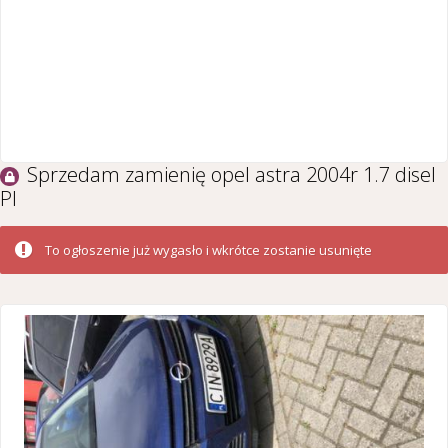
Sprzedam zamienię opel astra 2004r 1.7 disel
Pl
To ogłoszenie już wygasło i wkrótce zostanie usunięte