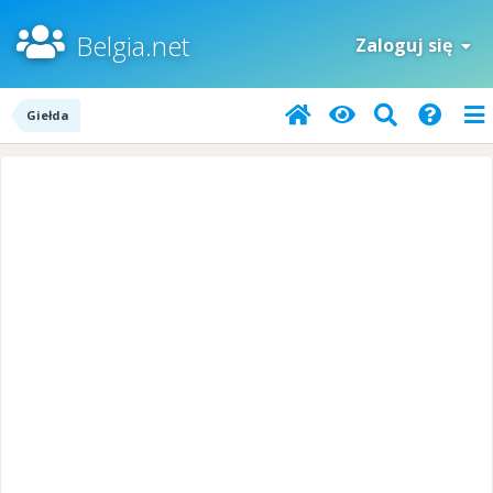
Belgia.net
Zaloguj się
Giełda