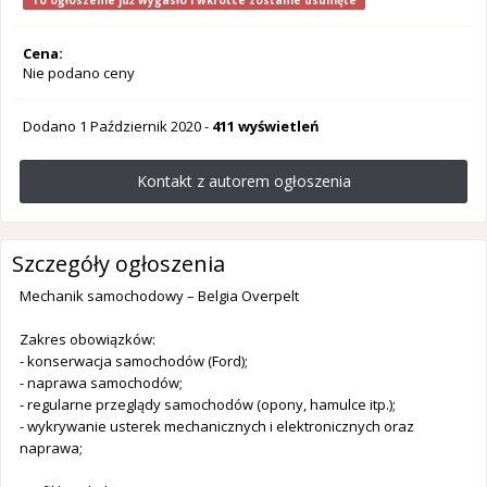
To ogłoszenie już wygasło i wkrótce zostanie usunięte
Cena:
Nie podano ceny
Dodano
1 Październik 2020
-
411 wyświetleń
Kontakt z autorem ogłoszenia
Szczegóły ogłoszenia
Mechanik samochodowy – Belgia Overpelt
Zakres obowiązków:
- konserwacja samochodów (Ford);
- naprawa samochodów;
- regularne przeglądy samochodów (opony, hamulce itp.);
- wykrywanie usterek mechanicznych i elektronicznych oraz
naprawa;