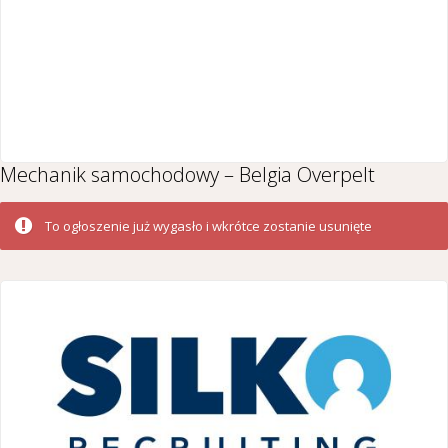
Mechanik samochodowy – Belgia Overpelt
To ogłoszenie już wygasło i wkrótce zostanie usunięte