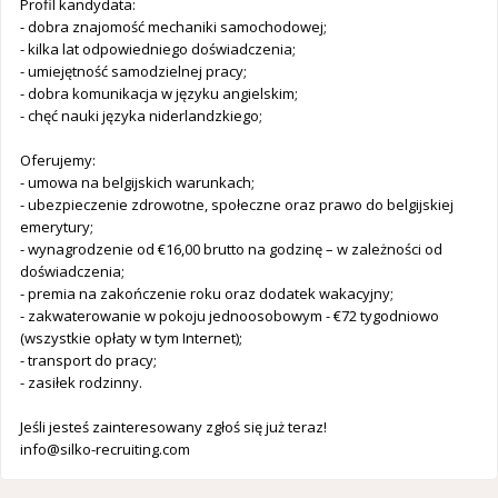
Profil kandydata:
- dobra znajomość mechaniki samochodowej;
- kilka lat odpowiedniego doświadczenia;
- umiejętność samodzielnej pracy;
- dobra komunikacja w języku angielskim;
- chęć nauki języka niderlandzkiego;
Oferujemy:
- umowa na belgijskich warunkach;
- ubezpieczenie zdrowotne, społeczne oraz prawo do belgijskiej
emerytury;
- wynagrodzenie od €16,00 brutto na godzinę – w zależności od
doświadczenia;
- premia na zakończenie roku oraz dodatek wakacyjny;
- zakwaterowanie w pokoju jednoosobowym - €72 tygodniowo
(wszystkie opłaty w tym Internet);
- transport do pracy;
- zasiłek rodzinny.
Jeśli jesteś zainteresowany zgłoś się już teraz!
info@silko-recruiting.com