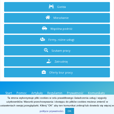
Giełda
Mieszkanie
Wspólna podróż
Firmy, różne usługi
Szukam pracy
Zatrudnię
Oferty biur pracy
Start
Pomoc
Artykuły
Regulamin
Prywatność
Komunikaty
O stronie
Kontakt
Ta strona wykorzystuje pliki cookies w celu prawidłowego świadczenia usług i wygody
użytkowników. Warunki przechowywania i dostępu do plików cookies możesz zmienić w
Belgia.net
ustawieniach swojej przeglądarki. Kliknij "OK" aby ten komunikat zniknął lub dowiedz się więcej w
Powered by Invision Community
polityce prywatności
.
OK