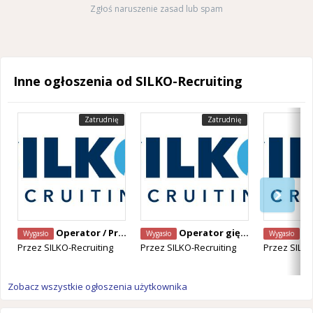
Zgłoś naruszenie zasad lub spam
Inne ogłoszenia od SILKO-Recruiting
Zatrudnię
Zatrudnię
Operator / Programista CNC Mazak – Alken, Belgia
Operator giętarki CNC – Staden, Belgia
Operator Ma
Wygasło
Wygasło
Wygasło
Przez
SILKO-Recruiting
Przez
SILKO-Recruiting
Przez
SILKO
Zobacz wszystkie ogłoszenia użytkownika