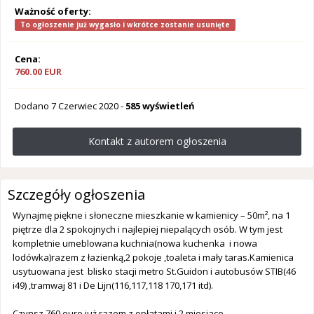
Ważność oferty:
To ogłoszenie już wygasło i wkrótce zostanie usunięte
Cena:
760.00 EUR
Dodano
7 Czerwiec 2020
-
585 wyświetleń
Kontakt z autorem ogłoszenia
Szczegóły ogłoszenia
Wynajmę piękne i słoneczne mieszkanie w kamienicy – 50m², na 1
piętrze dla 2 spokojnych i najlepiej niepalących osób. W tym jest
kompletnie umeblowana kuchnia(nowa kuchenka i nowa
lodówka)razem z łazienką,2 pokoje ,toaleta i mały taras.Kamienica
usytuowana jest blisko stacji metro St.Guidon i autobusów STIB(46
i49) ,tramwaj 81 i De Lijn(116,117,118 170,171 itd).
Czynsz 760 euro już razem z opłatami i 2 miesiace