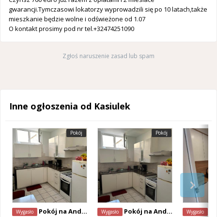
gwarancji.Tymczasowi lokatorzy wyprowadzili się po 10 latach,także
mieszkanie będzie wolne i odświeżone od 1.07
O kontakt prosimy pod nr tel.+32474251090
Zgłoś naruszenie zasad lub spam
Inne ogłoszenia od Kasiulek
Pokój
Pokój
Pokój na Anderlecht
Pokój na Anderlecht
Mies
Wygasło
Wygasło
Wygasło