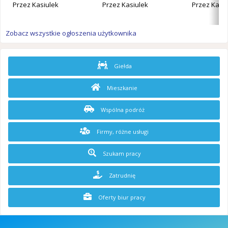
Przez
Kasiulek
Przez
Kasiulek
Przez
Kasiu
Zobacz wszystkie ogłoszenia użytkownika
Giełda
Mieszkanie
Wspólna podróż
Firmy, różne usługi
Szukam pracy
Zatrudnię
Oferty biur pracy