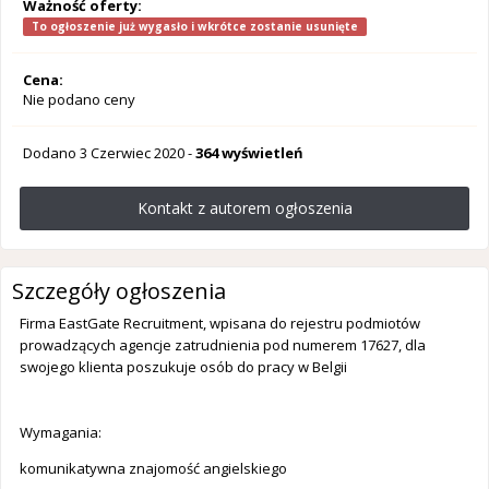
Ważność oferty:
To ogłoszenie już wygasło i wkrótce zostanie usunięte
Cena:
Nie podano ceny
Dodano
3 Czerwiec 2020
-
364 wyświetleń
Kontakt z autorem ogłoszenia
Szczegóły ogłoszenia
Firma EastGate Recruitment, wpisana do rejestru podmiotów
prowadzących agencje zatrudnienia pod numerem 17627, dla
swojego klienta poszukuje osób do pracy w Belgii
Wymagania:
komunikatywna znajomość angielskiego