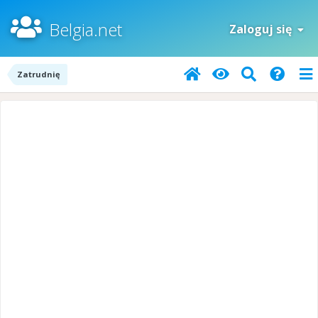
Belgia.net
Zaloguj się
Zatrudnię