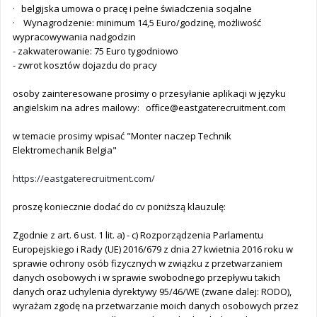
· belgijska umowa o pracę i pełne świadczenia socjalne
· Wynagrodzenie: minimum 14,5 Euro/godzinę, możliwość
wypracowywania nadgodzin
- zakwaterowanie: 75 Euro tygodniowo
- zwrot kosztów dojazdu do pracy
osoby zainteresowane prosimy o przesyłanie aplikacji w języku
angielskim na adres mailowy:
office@eastgaterecruitment.com
w temacie prosimy wpisać "Monter naczep Technik
Elektromechanik Belgia"
https://eastgaterecruitment.com/
proszę koniecznie dodać do cv poniższą klauzulę:
Zgodnie z art. 6 ust. 1 lit. a) - c) Rozporządzenia Parlamentu
Europejskiego i Rady (UE) 2016/679 z dnia 27 kwietnia 2016 roku w
sprawie ochrony osób fizycznych w związku z przetwarzaniem
danych osobowych i w sprawie swobodnego przepływu takich
danych oraz uchylenia dyrektywy 95/46/WE (zwane dalej: RODO),
wyrażam zgodę na przetwarzanie moich danych osobowych przez