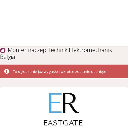
Monter naczep Technik Elektromechanik
Belgia
To ogłoszenie już wygasło i wkrótce zostanie usunięte