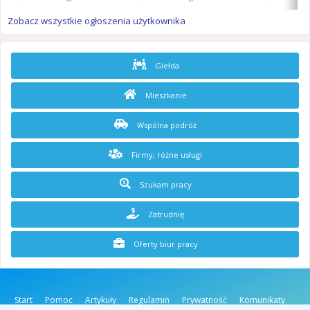
Zobacz wszystkie ogłoszenia użytkownika
Giełda
Mieszkanie
Wspólna podróż
Firmy, różne usługi
Szukam pracy
Zatrudnię
Oferty biur pracy
Start
Pomoc
Artykuły
Regulamin
Prywatność
Komunikaty