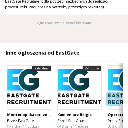
EastGate Recruitment dla potrzeb niezbędnych do realizacji
procesu rekrutacji oraz na potrzeby przyszłych rekrutacji
Zgłoś naruszenie zasad lub spam
Inne ogłoszenia od EastGate
Zatrudnię
Zatrudnię
Monter aplikator izolacji PUR Belgia
Kamieniarz Belgia
Przez
EastGate
Przez
EastGate
Przez
East
3 dni i 11 godzin
3 dni i 11 godzin
3 dni i 1