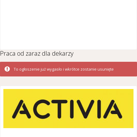
Praca od zaraz dla dekarzy
To ogłoszenie już wygasło i wkrótce zostanie usunięte