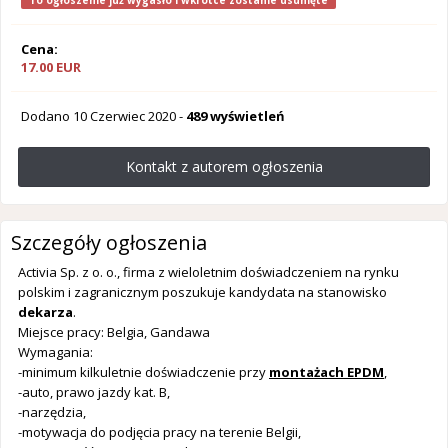
To ogłoszenie już wygasło i wkrótce zostanie usunięte
Cena:
17.00 EUR
Dodano
10 Czerwiec 2020
-
489 wyświetleń
Kontakt z autorem ogłoszenia
Szczegóły ogłoszenia
Activia Sp. z o. o., firma z wieloletnim doświadczeniem na rynku
polskim i zagranicznym poszukuje kandydata na stanowisko
dekarza
.
Miejsce pracy: Belgia, Gandawa
Wymagania:
-minimum kilkuletnie doświadczenie przy
montażach EPDM
,
-auto, prawo jazdy kat. B,
-narzędzia,
-motywacja do podjęcia pracy na terenie Belgii,