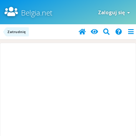
Belgia.net
Zaloguj się
Zatrudnię