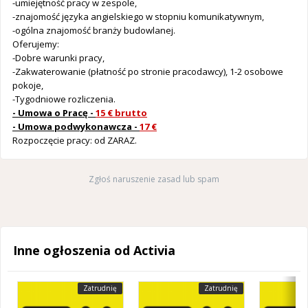
-umiejętność pracy w zespole,
-znajomość języka angielskiego w stopniu komunikatywnym,
-ogólna znajomość branży budowlanej.
Oferujemy:
-Dobre warunki pracy,
-Zakwaterowanie (płatność po stronie pracodawcy), 1-2 osobowe
pokoje,
-Tygodniowe rozliczenia.
- Umowa o Pracę -
15 € brutto
- Umowa podwykonawcza -
17 €
Rozpoczęcie pracy: od ZARAZ.
Zgłoś naruszenie zasad lub spam
Inne ogłoszenia od Activia
Zatrudnię
Zatrudnię