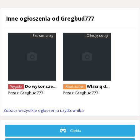
Inne ogłoszenia od Gregbud777
Szukam pracy
Oferuję usługi
Do wykonczeniowki dwoch chłopaków z samochodem
Własną działalność A1
Wygasło
Nieaktualne
Przez
Gregbud777
Przez
Gregbud777
Zobacz wszystkie ogłoszenia użytkownika
Giełda