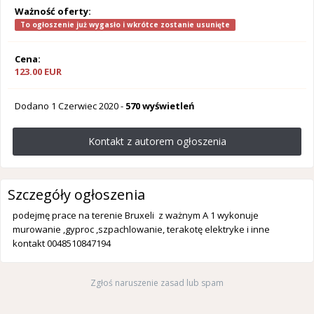
Ważność oferty:
To ogłoszenie już wygasło i wkrótce zostanie usunięte
Cena:
123.00 EUR
Dodano
1 Czerwiec 2020
-
570 wyświetleń
Kontakt z autorem ogłoszenia
Szczegóły ogłoszenia
podejmę prace na terenie Bruxeli z ważnym A 1 wykonuje
murowanie ,gyproc ,szpachlowanie, terakotę elektryke i inne
kontakt 0048510847194
Zgłoś naruszenie zasad lub spam