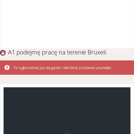
A1 podejmę pracę na terenie Bruxeli
To ogłoszenie już wygasło i wkrótce zostanie usunięte