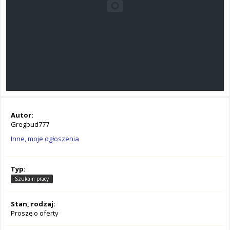
Autor:
Gregbud777
Inne, moje ogłoszenia
Typ:
Szukam pracy
Stan, rodzaj:
Proszę o oferty