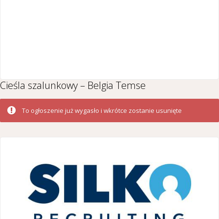
Cieśla szalunkowy – Belgia Temse
To ogłoszenie już wygasło i wkrótce zostanie usunięte