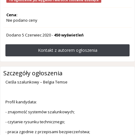
To ogłoszenie już wygasło i wkrótce zostanie usunięte
Cena:
Nie podano ceny
Dodano
5 Czerwiec 2020
-
450 wyświetleń
Kontakt z autorem ogłoszenia
Szczegóły ogłoszenia
Cieśla szalunkowy – Belgia Temse
Profil kandydata:
- znajomość systemów szalunkowych;
- czytanie rysunku technicznego;
- praca zgodnie z przepisami bezpieczeństwa;