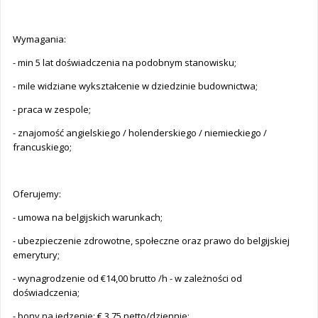
Wymagania:
- min 5 lat doświadczenia na podobnym stanowisku;
- mile widziane wykształcenie w dziedzinie budownictwa;
- praca w zespole;
- znajomość angielskiego / holenderskiego / niemieckiego /
francuskiego;
Oferujemy:
- umowa na belgijskich warunkach;
- ubezpieczenie zdrowotne, społeczne oraz prawo do belgijskiej
emerytury;
- wynagrodzenie od €14,00 brutto /h - w zależności od
doświadczenia;
- bony na jedzenie: € 3,75 netto/dziennie;