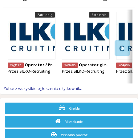
Zatrudnię
Zatrudnię
Operator / Programista CNC Mazak – Alken, Belgia
Operator giętarki CNC – Staden, Belgia
Operator Ma
Wygasło
Wygasło
Wygasło
Przez
SILKO-Recruiting
Przez
SILKO-Recruiting
Przez
SILKO
Zobacz wszystkie ogłoszenia użytkownika
Giełda
Mieszkanie
Wspólna podróż