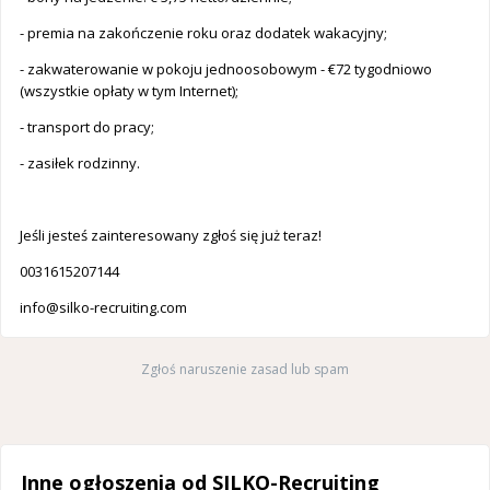
- premia na zakończenie roku oraz dodatek wakacyjny;
- zakwaterowanie w pokoju jednoosobowym - €72 tygodniowo
(wszystkie opłaty w tym Internet);
- transport do pracy;
- zasiłek rodzinny.
Jeśli jesteś zainteresowany zgłoś się już teraz!
0031615207144
info@silko-recruiting.com
Zgłoś naruszenie zasad lub spam
Inne ogłoszenia od SILKO-Recruiting