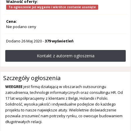
Ważność oferty:
To ogłoszenie już wygasło i wkrótce zostanie usunięte
Cena:
Nie podano ceny
Dodano
26 Maj 2020
-
379 wyświetleń
Kontakt z autorem ogłoszenia
Szczegóły ogłoszenia
WEEGREE
jest firmą działającą w obszarach outsourcingu
zatrudnienia, technologii informatycznych oraz consultingu HR. Od
17 lat współpracujemy z klientami z Belgii, Holandii i Polski.
Solidność, wysoka jakość i indywidualne podejście do każdego
projektu to nasze największe atuty. Wieloletnie doświadczenie
pozwala zrozumieć nam potrzeby rynku, co owocuje budowaniem
długotrwałych relacji.