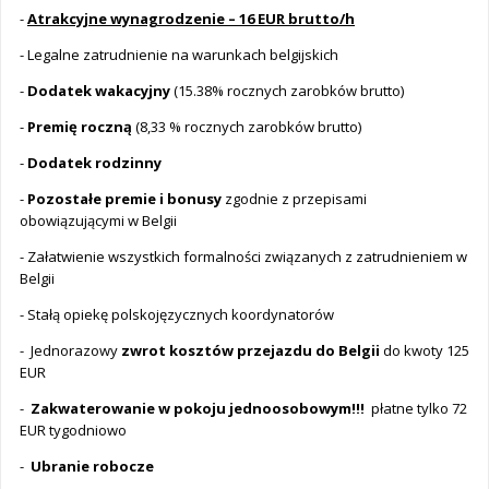
-
Atrakcyjne wynagrodzenie – 16 EUR brutto/h
- Legalne zatrudnienie na warunkach belgijskich
-
Dodatek wakacyjny
(15.38% rocznych zarobków brutto)
-
Premię roczną
(8,33 % rocznych zarobków brutto)
-
Dodatek rodzinny
-
Pozostałe premie i bonusy
zgodnie z przepisami
obowiązującymi w Belgii
- Załatwienie wszystkich formalności związanych z zatrudnieniem w
Belgii
- Stałą opiekę polskojęzycznych koordynatorów
- Jednorazowy
zwrot kosztów przejazdu do Belgii
do kwoty 125
EUR
-
Zakwaterowanie w pokoju jednoosobowym!!!
płatne tylko 72
EUR tygodniowo
-
Ubranie robocze