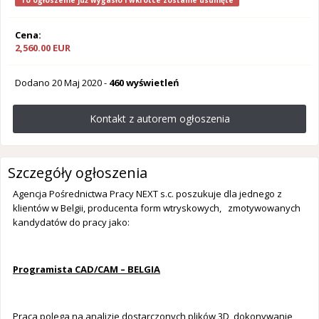
To ogłoszenie już wygasło i wkrótce zostanie usunięte
Cena:
2,560.00 EUR
Dodano
20 Maj 2020
-
460 wyświetleń
Kontakt z autorem ogłoszenia
Szczegóły ogłoszenia
Agencja Pośrednictwa Pracy NEXT s.c. poszukuje dla jednego z
klientów w Belgii, producenta form wtryskowych, zmotywowanych
kandydatów do pracy jako:
Programista CAD/CAM – BELGIA
Praca polega na analizie dostarczonych plików 3D, dokonywanie