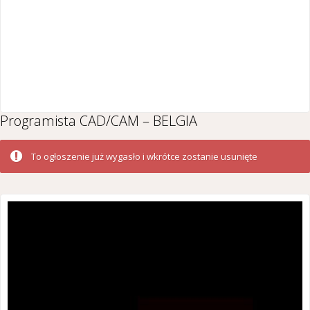
Programista CAD/CAM – BELGIA
To ogłoszenie już wygasło i wkrótce zostanie usunięte