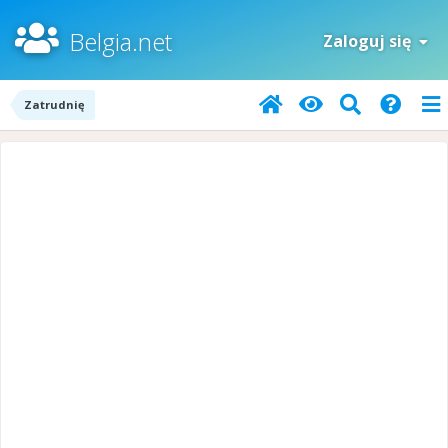
Belgia.net
Zaloguj się
Zatrudnię