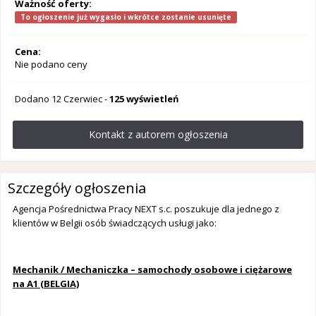
Ważność oferty:
To ogłoszenie już wygasło i wkrótce zostanie usunięte
Cena:
Nie podano ceny
Dodano
12 Czerwiec
-
125 wyświetleń
Kontakt z autorem ogłoszenia
Szczegóły ogłoszenia
Agencja Pośrednictwa Pracy NEXT s.c. poszukuje dla jednego z
klientów w Belgii osób świadczących usługi jako:
Mechanik / Mechaniczka – samochody osobowe i ciężarowe
na A1 (BELGIA)