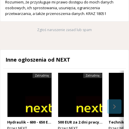
Rozumiem, że przysługuje mi prawo dostępu do moich danych
osobowych, ich sprostowania, usunięcia, ograniczenia
przetwarzania, a także przenoszenia danych. KRAZ 18051
Zgłoś naruszenie zasad lub spam
Inne ogłoszenia od NEXT
Zatrudnię
Zatrudnię
Hydraulik – 600 - 650 EUR netto/40h (Holandia)
500 EUR za 2 dni pracy! Operator maszyn produkcyjnych – rozlew piwa (Belgia)
Przez
NEXT
Przez
NEXT
Przez
NEXT