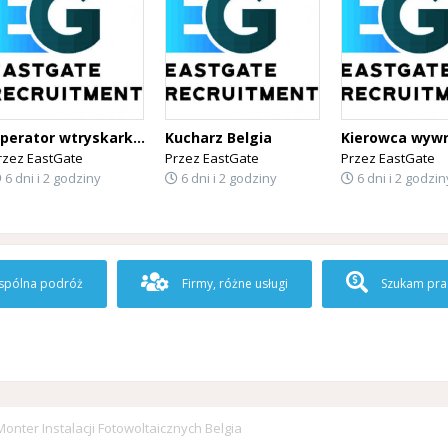
Operator wtryskarki Belgia
Kucharz Belgia
rzez
EastGate
Przez
EastGate
Przez
EastGate
6 dni i 2 godziny
6 dni i 2 godziny
6 dni i 2 godzin
pólna podróż
Firmy, różne usługi
Szukam pra
Monter Instalacji Fotowoltaicznych Belgia