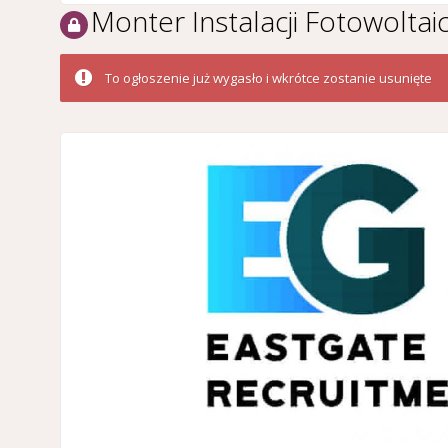
Monter Instalacji Fotowoltai
To ogłoszenie już wygasło i wkrótce zostanie usunięte