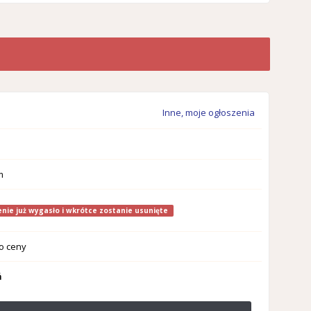
Inne, moje ogłoszenia
m
nie już wygasło i wkrótce zostanie usunięte
o ceny
ń