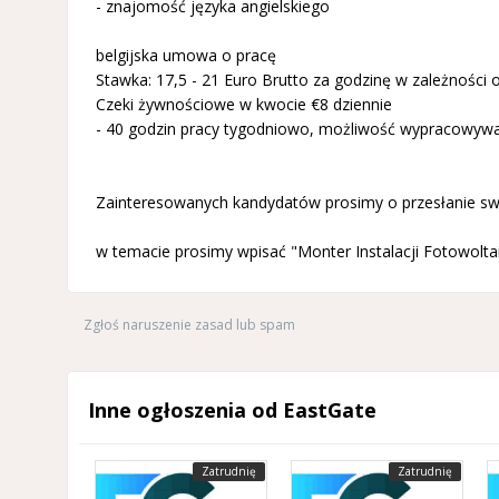
- znajomość języka angielskiego
belgijska umowa o pracę
Stawka: 17,5 - 21 Euro Brutto za godzinę w zależności o
Czeki żywnościowe w kwocie €8 dziennie
- 40 godzin pracy tygodniowo, możliwość wypracowyw
Zainteresowanych kandydatów prosimy o przesłanie sw
w temacie prosimy wpisać "Monter Instalacji Fotowoltai
Zgłoś naruszenie zasad lub spam
Inne ogłoszenia od EastGate
Zatrudnię
Zatrudnię