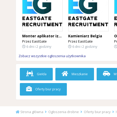
Monter aplikator izolacji PUR Belgia
Kamieniarz Belgia
Przez
EastGate
Przez
EastGate
P
6 dni i 2 godziny
6 dni i 2 godziny
Zobacz wszystkie ogłoszenia użytkownika
Giełda
Mieszkanie
Ws
Oferty biur pracy
Strona główna
Ogłoszenia drobne
Oferty biur pracy