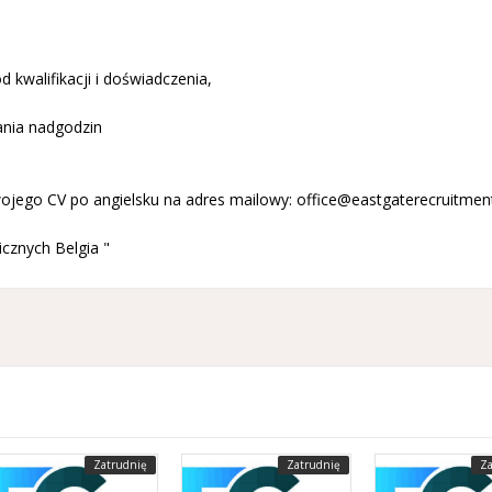
d kwalifikacji i doświadczenia,
ania nadgodzin
ojego CV po angielsku na adres mailowy:
office@eastgaterecruitmen
cznych Belgia "
Zatrudnię
Zatrudnię
Za