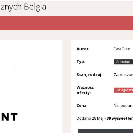
cznych Belgia
Autor:
EastGate
Typ:
Zatrudnię
Stan, rodzaj:
Zaprasza
Ważność
To ogłosze
oferty:
Cena:
Nie podan
Dodano
28 Maj
-
39 wyświetle