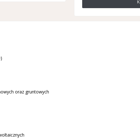
K
)
howych oraz gruntowych
woltaicznych