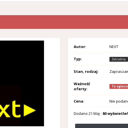
Autor:
NEXT
Typ:
Zatrudnię
Stan, rodzaj:
Zaprasza
Ważność
To ogłosze
oferty:
Cena:
Nie podan
Dodano
21 Maj
-
80 wyświetle