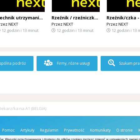
Technik utrzymania ruchu – zakłady mięsne (Belgia)
Rzeźnik / rzeźniczka – BEZ ZNAJOMOŚCI JĘZYKA OBCEGO!! Kontrakt bezpośredni! (BELGIA)
rzez
NEXT
Przez
NEXT
Przez
NEXT
12 godzin i 13 minut
12 godzin i 13 minut
12 godzin i 13 
pólna podróż
Firmy, różne usługi
Szukam pra
Dekarz/ka na A1 (BELGIA)
Pomoc
Artykuły
Regulamin
Prywatność
Komunikaty
O stronie
ów. Warunki przechowywania i dostępu do plików cookies możesz zmienić w ustawieniach swojej pr