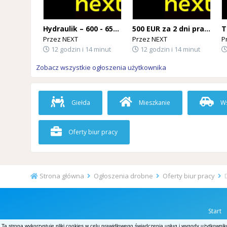
Hydraulik – 600 - 650 EUR netto/40h (Holandia)
500 EUR za 2 dni pracy! Operator maszyn produkcyjnych – rozlew piwa (Belgia)
Przez
NEXT
Przez
NEXT
P
12 godzin i 14 minut
12 godzin i 14 minut
Zobacz wszystkie ogłoszenia użytkownika
Giełda
Mieszkanie
Ws
Oferty biur pracy
Strona główna
Ogłoszenia drobne
Oferty biur pracy
Start
Ta strona wykorzystuje pliki cookies w celu prawidłowego świadczenia usług i wygody użytkownik