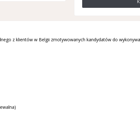
K
ednego z klientów w Belgii zmotywowanych kandydatów do wykonywan
zewalna)