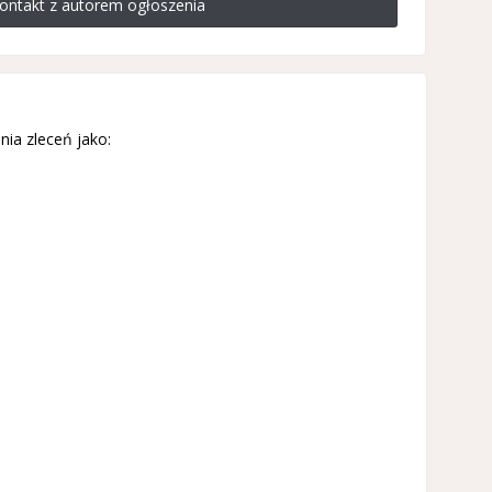
ontakt z autorem ogłoszenia
ia zleceń jako: