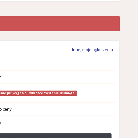
Inne, moje ogłoszenia
m
nie już wygasło i wkrótce zostanie usunięte
o ceny
ń