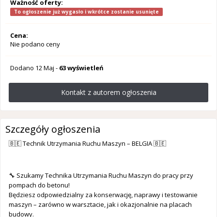
Ważność oferty:
To ogłoszenie już wygasło i wkrótce zostanie usunięte
Cena:
Nie podano ceny
Dodano
12 Maj
-
63 wyświetleń
Kontakt z autorem ogłoszenia
Szczegóły ogłoszenia
🇧🇪 Technik Utrzymania Ruchu Maszyn – BELGIA 🇧🇪
🔧 Szukamy Technika Utrzymania Ruchu Maszyn do pracy przy
pompach do betonu!
Będziesz odpowiedzialny za konserwację, naprawy i testowanie
maszyn – zarówno w warsztacie, jak i okazjonalnie na placach
budowy.