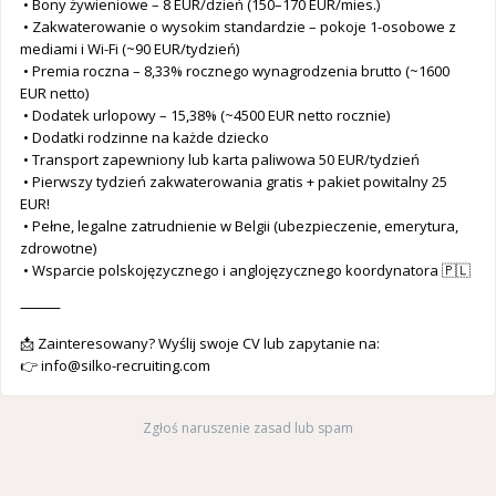
• Bony żywieniowe – 8 EUR/dzień (150–170 EUR/mies.)
• Zakwaterowanie o wysokim standardzie – pokoje 1-osobowe z
mediami i Wi-Fi (~90 EUR/tydzień)
• Premia roczna – 8,33% rocznego wynagrodzenia brutto (~1600
EUR netto)
• Dodatek urlopowy – 15,38% (~4500 EUR netto rocznie)
• Dodatki rodzinne na każde dziecko
• Transport zapewniony lub karta paliwowa 50 EUR/tydzień
• Pierwszy tydzień zakwaterowania gratis + pakiet powitalny 25
EUR!
• Pełne, legalne zatrudnienie w Belgii (ubezpieczenie, emerytura,
zdrowotne)
• Wsparcie polskojęzycznego i anglojęzycznego koordynatora 🇵🇱
⸻
📩 Zainteresowany? Wyślij swoje CV lub zapytanie na:
👉
info@silko-recruiting.com
Zgłoś naruszenie zasad lub spam