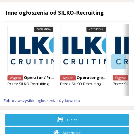
Inne ogłoszenia od SILKO-Recruiting
Zatrudnię
Zatrudnię
Operator / Programista CNC Mazak – Alken, Belgia
Operator giętarki CNC – Staden, Belgia
Operator Ma
Wygasło
Wygasło
Wygasło
Przez
SILKO-Recruiting
Przez
SILKO-Recruiting
Przez
SILKO
Zobacz wszystkie ogłoszenia użytkownika
Giełda
Mieszkanie