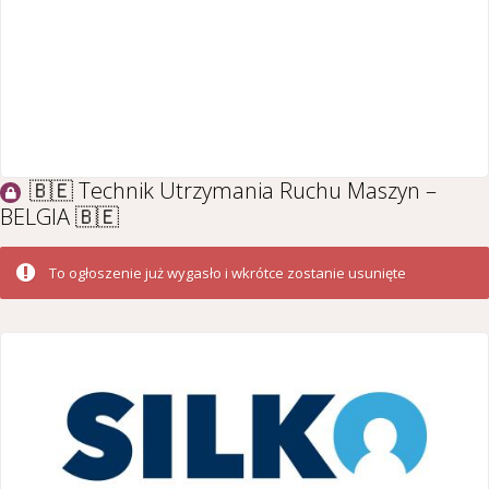
🇧🇪 Technik Utrzymania Ruchu Maszyn –
BELGIA 🇧🇪
To ogłoszenie już wygasło i wkrótce zostanie usunięte