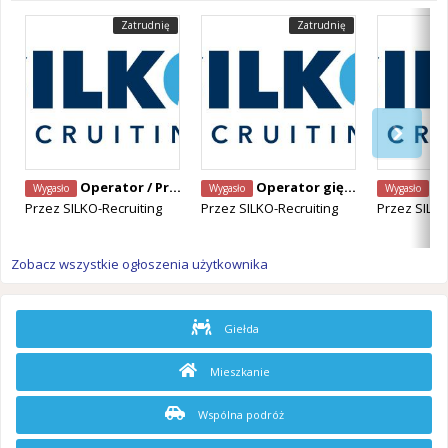
Zatrudnię
Zatrudnię
Operator / Programista CNC Mazak – Alken, Belgia
Operator giętarki CNC – Staden, Belgia
Operator Ma
Wygasło
Wygasło
Wygasło
Przez
SILKO-Recruiting
Przez
SILKO-Recruiting
Przez
SILKO
Zobacz wszystkie ogłoszenia użytkownika
Giełda
Mieszkanie
Wspólna podróż