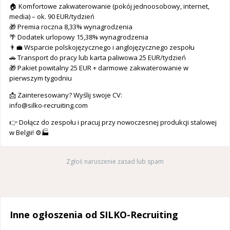
🏠 Komfortowe zakwaterowanie (pokój jednoosobowy, internet,
media) – ok. 90 EUR/tydzień
🎁 Premia roczna 8,33% wynagrodzenia
🌴 Dodatek urlopowy 15,38% wynagrodzenia
👨‍💼 Wsparcie polskojęzycznego i anglojęzycznego zespołu
🚗 Transport do pracy lub karta paliwowa 25 EUR/tydzień
🎁 Pakiet powitalny 25 EUR + darmowe zakwaterowanie w
pierwszym tygodniu
📩 Zainteresowany? Wyślij swoje CV:
info@silko-recruiting.com
👉 Dołącz do zespołu i pracuj przy nowoczesnej produkcji stalowej
w Belgii! ⚙️🏭
Zgłoś naruszenie zasad lub spam
Inne ogłoszenia od SILKO-Recruiting