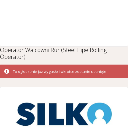
Operator Walcowni Rur (Steel Pipe Rolling
Operator)
To ogłoszenie już wygasło i wkrótce zostanie usunięte