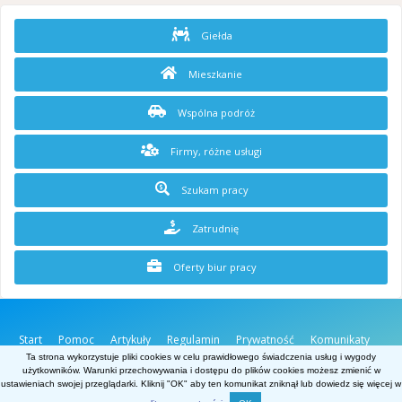
Giełda
Mieszkanie
Wspólna podróż
Firmy, różne usługi
Szukam pracy
Zatrudnię
Oferty biur pracy
Start
Pomoc
Artykuły
Regulamin
Prywatność
Komunikaty
O stronie
Kontakt
Ta strona wykorzystuje pliki cookies w celu prawidłowego świadczenia usług i wygody
użytkowników. Warunki przechowywania i dostępu do plików cookies możesz zmienić w
Belgia.net
ustawieniach swojej przeglądarki. Kliknij "OK" aby ten komunikat zniknął lub dowiedz się więcej w
Powered by Invision Community