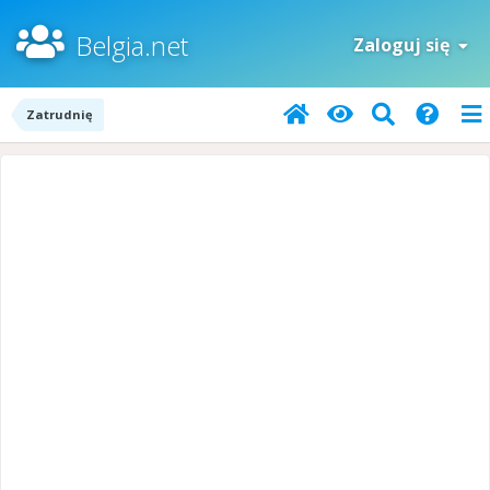
Belgia.net
Zaloguj się
Zatrudnię