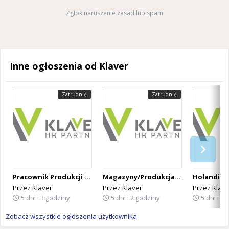
Zgłoś naruszenie zasad lub spam
Inne ogłoszenia od Klaver
Zatrudnię
Zatrudnię
Pracownik Produkcji - Branża Mięsna | Holandia
Magazyny/Produkcja/Szklarnie | Stawka 14,99–17,06 €/h | Wyjazd od zaraz
Przez
Klaver
Przez
Klaver
Przez
Klave
5 dni i 3 godziny
5 dni i 2 godziny
5 dni i 1
Zobacz wszystkie ogłoszenia użytkownika