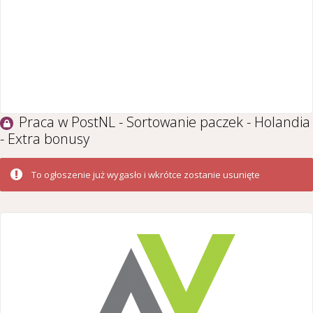
Praca w PostNL - Sortowanie paczek - Holandia
- Extra bonusy
To ogłoszenie już wygasło i wkrótce zostanie usunięte