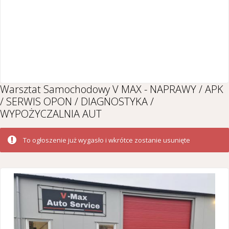
Warsztat Samochodowy V MAX - NAPRAWY / APK
/ SERWIS OPON / DIAGNOSTYKA /
WYPOŻYCZALNIA AUT
To ogłoszenie już wygasło i wkrótce zostanie usunięte