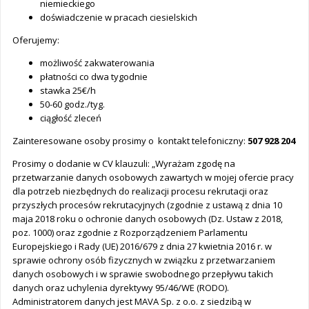
niemieckiego
doświadczenie w pracach ciesielskich
Oferujemy:
możliwość zakwaterowania
płatności co dwa tygodnie
stawka 25€/h
50-60 godz./tyg.
ciągłość zleceń
Zainteresowane osoby prosimy o kontakt telefoniczny:
507 928 204
Prosimy o dodanie w CV klauzuli: „Wyrażam zgodę na
przetwarzanie danych osobowych zawartych w mojej ofercie pracy
dla potrzeb niezbędnych do realizacji procesu rekrutacji oraz
przyszłych procesów rekrutacyjnych (zgodnie z ustawą z dnia 10
maja 2018 roku o ochronie danych osobowych (Dz. Ustaw z 2018,
poz. 1000) oraz zgodnie z Rozporządzeniem Parlamentu
Europejskiego i Rady (UE) 2016/679 z dnia 27 kwietnia 2016 r. w
sprawie ochrony osób fizycznych w związku z przetwarzaniem
danych osobowych i w sprawie swobodnego przepływu takich
danych oraz uchylenia dyrektywy 95/46/WE (RODO).
Administratorem danych jest MAVA Sp. z o.o. z siedzibą w