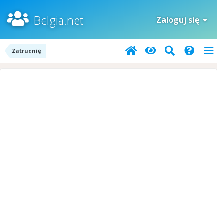
Belgia.net
Zaloguj się
Zatrudnię