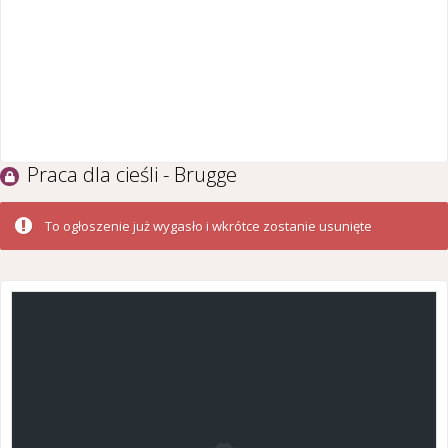
Praca dla cieśli - Brugge
To ogłoszenie już wygasło i wkrótce zostanie usunięte