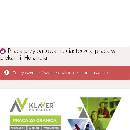
Praca przy pakowaniu ciasteczek, praca w
piekarni- Holandia
To ogłoszenie już wygasło i wkrótce zostanie usunięte