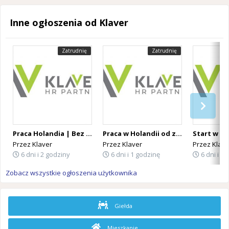
Inne ogłoszenia od Klaver
Zatrudnię
Zatrudnię
Praca Holandia | Bez języka | Bez doświadczenia | Tygodniówki | Wyjazdy codziennie
Praca w Holandii od zaraz | Różne stanowiska | Od 14,99 € brutto/h
Przez
Klaver
Przez
Klaver
Przez
Klave
6 dni i 2 godziny
6 dni i 1 godzinę
6 dni i 1
Zobacz wszystkie ogłoszenia użytkownika
Giełda
Mieszkanie