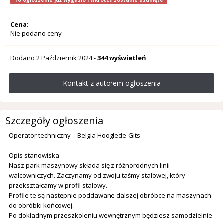
To ogłoszenie już wygasło i wkrótce zostanie usunięte
Cena:
Nie podano ceny
Dodano
2 Październik 2024
-
344 wyświetleń
Kontakt z autorem ogłoszenia
Szczegóły ogłoszenia
Operator techniczny – Belgia Hooglede-Gits
Opis stanowiska
Nasz park maszynowy składa się z różnorodnych linii
walcowniczych. Zaczynamy od zwoju taśmy stalowej, który
przekształcamy w profil stalowy.
Profile te są następnie poddawane dalszej obróbce na maszynach
do obróbki końcowej.
Po dokładnym przeszkoleniu wewnętrznym będziesz samodzielnie