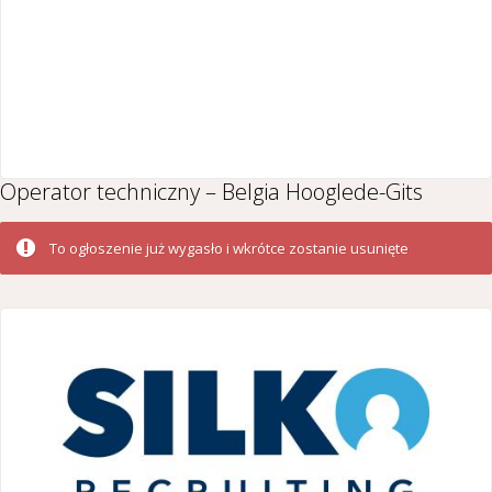
Operator techniczny – Belgia Hooglede-Gits
To ogłoszenie już wygasło i wkrótce zostanie usunięte