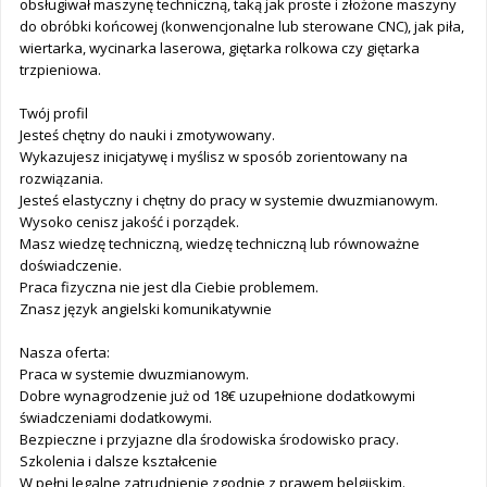
obsługiwał maszynę techniczną, taką jak proste i złożone maszyny
do obróbki końcowej (konwencjonalne lub sterowane CNC), jak piła,
wiertarka, wycinarka laserowa, giętarka rolkowa czy giętarka
trzpieniowa.
Twój profil
Jesteś chętny do nauki i zmotywowany.
Wykazujesz inicjatywę i myślisz w sposób zorientowany na
rozwiązania.
Jesteś elastyczny i chętny do pracy w systemie dwuzmianowym.
Wysoko cenisz jakość i porządek.
Masz wiedzę techniczną, wiedzę techniczną lub równoważne
doświadczenie.
Praca fizyczna nie jest dla Ciebie problemem.
Znasz język angielski komunikatywnie
Nasza oferta:
Praca w systemie dwuzmianowym.
Dobre wynagrodzenie już od 18€ uzupełnione dodatkowymi
świadczeniami dodatkowymi.
Bezpieczne i przyjazne dla środowiska środowisko pracy.
Szkolenia i dalsze kształcenie
W pełni legalne zatrudnienie zgodnie z prawem belgijskim.