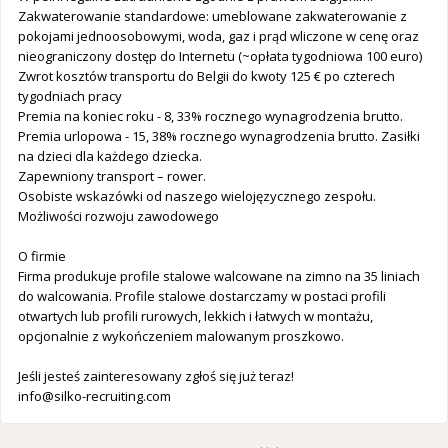
Zakwaterowanie standardowe: umeblowane zakwaterowanie z
pokojami jednoosobowymi, woda, gaz i prąd wliczone w cenę oraz
nieograniczony dostęp do Internetu (~opłata tygodniowa 100 euro)
Zwrot kosztów transportu do Belgii do kwoty 125 € po czterech
tygodniach pracy
Premia na koniec roku - 8, 33% rocznego wynagrodzenia brutto.
Premia urlopowa - 15, 38% rocznego wynagrodzenia brutto. Zasiłki
na dzieci dla każdego dziecka.
Zapewniony transport – rower.
Osobiste wskazówki od naszego wielojęzycznego zespołu.
Możliwości rozwoju zawodowego
O firmie
Firma produkuje profile stalowe walcowane na zimno na 35 liniach
do walcowania. Profile stalowe dostarczamy w postaci profili
otwartych lub profili rurowych, lekkich i łatwych w montażu,
opcjonalnie z wykończeniem malowanym proszkowo.
Jeśli jesteś zainteresowany zgłoś się już teraz!
info@silko-recruiting.com