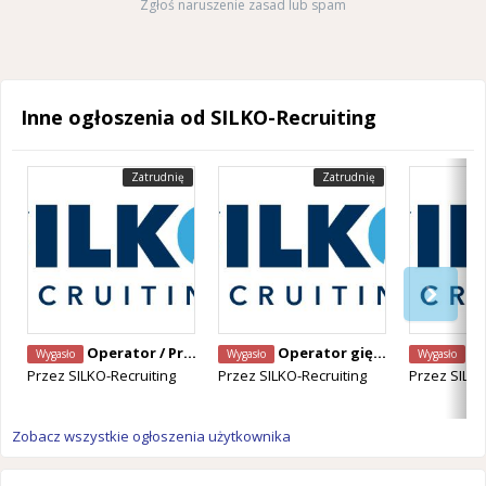
Zgłoś naruszenie zasad lub spam
Inne ogłoszenia od SILKO-Recruiting
Zatrudnię
Zatrudnię
Operator / Programista CNC Mazak – Alken, Belgia
Operator giętarki CNC – Staden, Belgia
Operator Ma
Wygasło
Wygasło
Wygasło
Przez
SILKO-Recruiting
Przez
SILKO-Recruiting
Przez
SILKO
Zobacz wszystkie ogłoszenia użytkownika