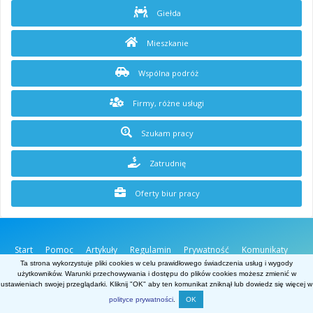
Giełda
Mieszkanie
Wspólna podróż
Firmy, różne usługi
Szukam pracy
Zatrudnię
Oferty biur pracy
Start
Pomoc
Artykuły
Regulamin
Prywatność
Komunikaty
O stronie
Kontakt
Ta strona wykorzystuje pliki cookies w celu prawidłowego świadczenia usług i wygody
użytkowników. Warunki przechowywania i dostępu do plików cookies możesz zmienić w
Belgia.net
ustawieniach swojej przeglądarki. Kliknij "OK" aby ten komunikat zniknął lub dowiedz się więcej w
Powered by Invision Community
polityce prywatności
.
OK