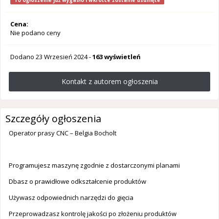
To ogłoszenie już wygasło i wkrótce zostanie usunięte
Cena:
Nie podano ceny
Dodano
23 Wrzesień 2024
-
163 wyświetleń
Kontakt z autorem ogłoszenia
Szczegóły ogłoszenia
Operator prasy CNC – Belgia Bocholt
Programujesz maszynę zgodnie z dostarczonymi planami
Dbasz o prawidłowe odkształcenie produktów
Używasz odpowiednich narzędzi do gięcia
Przeprowadzasz kontrolę jakości po złożeniu produktów