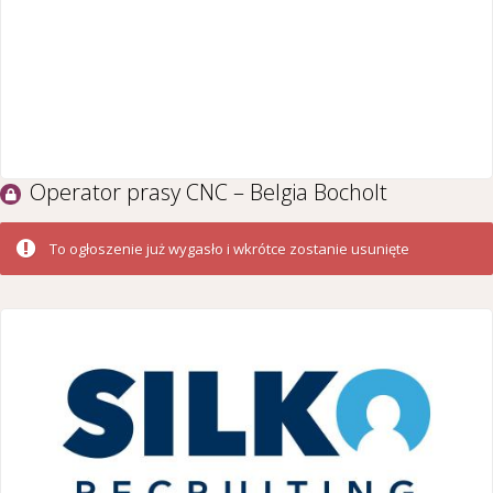
Operator prasy CNC – Belgia Bocholt
To ogłoszenie już wygasło i wkrótce zostanie usunięte