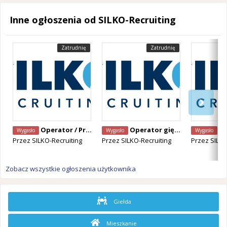
Inne ogłoszenia od SILKO-Recruiting
Zatrudnię
Zatrudnię
Operator / Programista CNC Mazak – Alken, Belgia
Operator giętarki CNC – Staden, Belgia
Operator Ma
Wygasło
Wygasło
Wygasło
Przez
SILKO-Recruiting
Przez
SILKO-Recruiting
Przez
SILKO
Zobacz wszystkie ogłoszenia użytkownika
Giełda
Mieszkanie