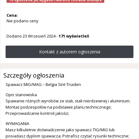
To ogłoszenie już wygasło i wkrótce zostanie usunięte
Cena:
Nie podano ceny
Dodano
23 Wrzesień 2024
-
171 wyświetleń
Kontakt z autorem ogłoszenia
Szczegóły ogłoszenia
Spawacz MIG/MAG – Belgia Sint-Truiden
Opis stanowiska
Spawanie różnych wyrobów ze stali, stali nierdzewnej i aluminium;
Montaż podzespołów na podstawie planu technicznego;
Przeprowadzanie kontroli jakości;
WYMAGANIA
Masz kilkuletnie doświadczenie jako spawacz TIG/MIG lub
posiadasz dyplom spawacza; Potrafisz czytać rysunki techniczne;