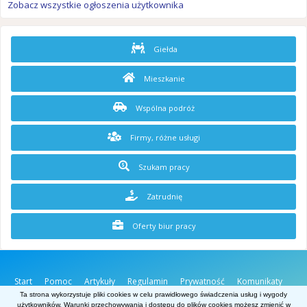
Zobacz wszystkie ogłoszenia użytkownika
Giełda
Mieszkanie
Wspólna podróż
Firmy, różne usługi
Szukam pracy
Zatrudnię
Oferty biur pracy
Start
Pomoc
Artykuły
Regulamin
Prywatność
Komunikaty
O stronie
Kontakt
Ta strona wykorzystuje pliki cookies w celu prawidłowego świadczenia usług i wygody
użytkowników. Warunki przechowywania i dostępu do plików cookies możesz zmienić w