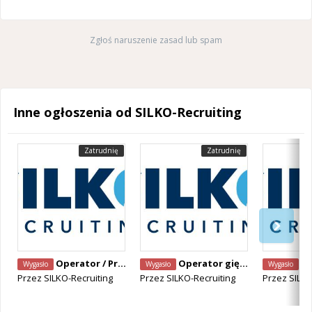
Zgłoś naruszenie zasad lub spam
Inne ogłoszenia od SILKO-Recruiting
Zatrudnię
Zatrudnię
Operator / Programista CNC Mazak – Alken, Belgia
Operator giętarki CNC – Staden, Belgia
Operator Ma
Wygasło
Wygasło
Wygasło
Przez
SILKO-Recruiting
Przez
SILKO-Recruiting
Przez
SILKO