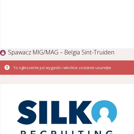
Spawacz MIG/MAG – Belgia Sint-Truiden
To ogłoszenie już wygasło i wkrótce zostanie usunięte