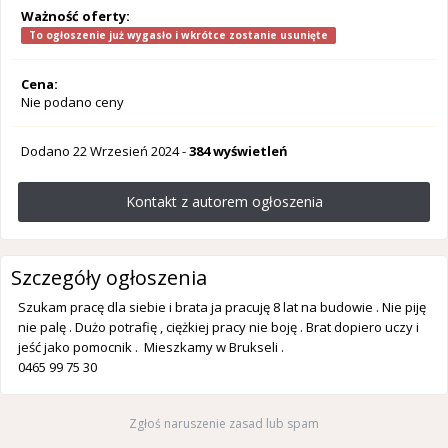
Ważność oferty:
To ogłoszenie już wygasło i wkrótce zostanie usunięte
Cena:
Nie podano ceny
Dodano
22 Wrzesień 2024
-
384 wyświetleń
Kontakt z autorem ogłoszenia
Szczegóły ogłoszenia
Szukam pracę dla siebie i brata ja pracuję 8 lat na budowie . Nie piję
nie palę . Dużo potrafię , ciężkiej pracy nie boję . Brat dopiero uczy i
jeść jako pomocnik . Mieszkamy w Brukseli .
0465 99 75 30
Zgłoś naruszenie zasad lub spam