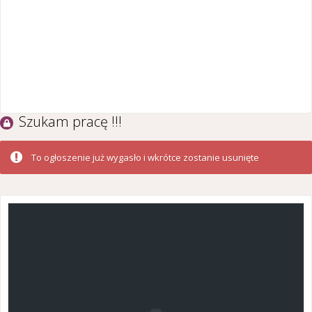
Szukam pracę !!!
To ogłoszenie już wygasło i wkrótce zostanie usunięte