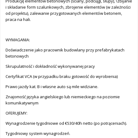
Produkcję elementów betonowych (ściany, podciągi, słupy), \zbijanie
i składanie form szalunkowych, zbrojenie elementów (w zależności
od projektu), zalewanie przygotowanych elementów betonem,
praca na hali.
WYMAGANIA:
Doświadczenie jako pracownik budowlany przy prefabrykatach
betonowych
Skrupulatność i dokładność wykonywanej pracy
Certyfikat VCA (w przypadku braku gotowość do wyrobienia)
Prawo jazdy kat. B i własne auto są mile widziane.
Znajomość języka angielskiego lub niemieckiego na poziomie
komunikatywnym
OFERUJEMY:
Wynagrodzenie tygodniowe od €530/40h netto (po potrąceniach).
Tygodniowy system wynagrodzeń.