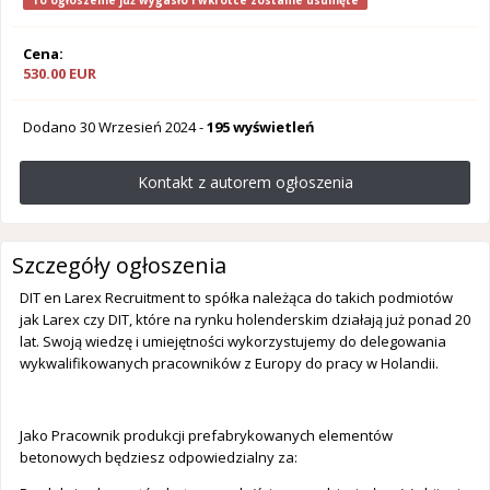
To ogłoszenie już wygasło i wkrótce zostanie usunięte
Cena:
530.00 EUR
Dodano
30 Wrzesień 2024
-
195 wyświetleń
Kontakt z autorem ogłoszenia
Szczegóły ogłoszenia
DIT en Larex Recruitment to spółka należąca do takich podmiotów
jak Larex czy DIT, które na rynku holenderskim działają już ponad 20
lat. Swoją wiedzę i umiejętności wykorzystujemy do delegowania
wykwalifikowanych pracowników z Europy do pracy w Holandii.
Jako Pracownik produkcji prefabrykowanych elementów
betonowych będziesz odpowiedzialny za: