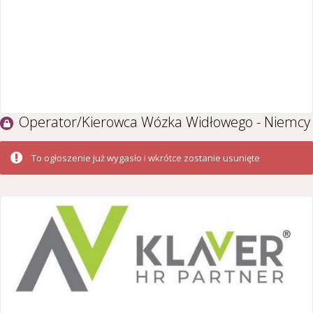
Operator/Kierowca Wózka Widłowego - Niemcy
To ogłoszenie już wygasło i wkrótce zostanie usunięte