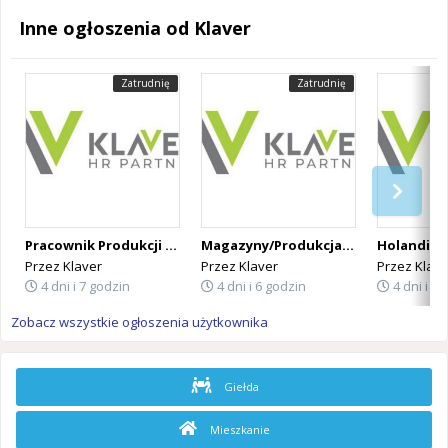
Inne ogłoszenia od Klaver
Zatrudnię
Zatrudnię
Pracownik Produkcji - Branża Mięsna | Holandia
Magazyny/Produkcja/Szklarnie | Stawka 14,99–17,06 €/h | Wyjazd od zaraz
Przez
Klaver
Przez
Klaver
Przez
Klave
4 dni i 7 godzin
4 dni i 6 godzin
4 dni i 5 
Zobacz wszystkie ogłoszenia użytkownika
Giełda
Mieszkanie