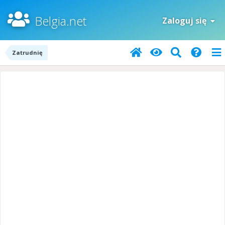
Belgia.net
Zaloguj się
Zatrudnię