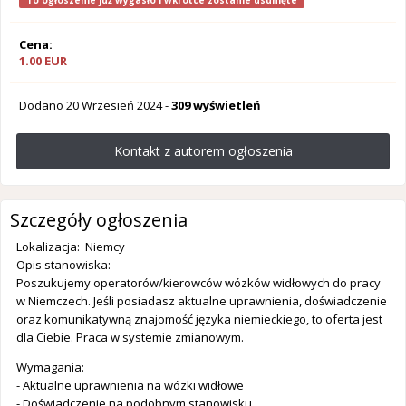
To ogłoszenie już wygasło i wkrótce zostanie usunięte
Cena:
1.00 EUR
Dodano
20 Wrzesień 2024
-
309 wyświetleń
Kontakt z autorem ogłoszenia
Szczegóły ogłoszenia
Lokalizacja: Niemcy
Opis stanowiska:
Poszukujemy operatorów/kierowców wózków widłowych do pracy
w Niemczech. Jeśli posiadasz aktualne uprawnienia, doświadczenie
oraz komunikatywną znajomość języka niemieckiego, to oferta jest
dla Ciebie. Praca w systemie zmianowym.
Wymagania:
- Aktualne uprawnienia na wózki widłowe
- Doświadczenie na podobnym stanowisku