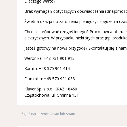
Dlaczego warto?
Brak wymagań dotyczących doświadczenia i znajomośc
Świetna okazja do zarobienia pieniędzy i spędzenia czas
Chcesz spróbować czegoś innego? Pracodawca oferuje t
elektrycznych. W przypadku niektórych prac (np. produkc
Jesteś gotowy na nową przygodę? Skontaktuj się z nami
Weronika: +48 731 901 913
Kamila: +48 570 901 414
Dominika: +48 570 901 033
Klaver Sp. z o.o. KRAZ 18450
Częstochowa, ul. Gminna 131
Zgłoś naruszenie zasad lub spam