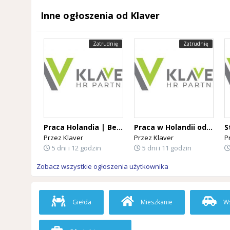
Inne ogłoszenia od Klaver
Zatrudnię
Zatrudnię
Praca Holandia | Bez języka | Bez doświadczenia | Tygodniówki | Wyjazdy codziennie
Praca w Holandii od zaraz | Różne stanowiska | Od 14,99 € brutto/h
Przez
Klaver
Przez
Klaver
P
5 dni i 12 godzin
5 dni i 11 godzin
Zobacz wszystkie ogłoszenia użytkownika
Giełda
Mieszkanie
Ws