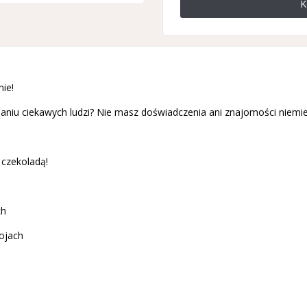
K
ie!
naniu ciekawych ludzi? Nie masz doświadczenia ani znajomości niemi
czekoladą!
ch
ojach