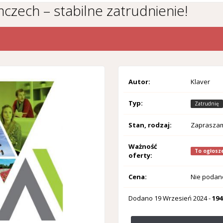
zech – stabilne zatrudnienie!
Autor:
Klaver
Typ:
Zatrudnię
Stan, rodzaj:
Zaprasza
Ważność
To ogłosze
oferty:
Cena:
Nie podan
Dodano
19 Wrzesień 2024
-
194