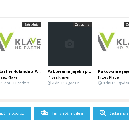
Zatrudnię
Zatrudnię
Za
Start w Holandii z PREMIĄ 150 € na dobry początek!
Pakowanie jajek i praca w pralni - Holandia
rzez
Klaver
Przez
Klaver
Przez
Klaver
5 dni i 11 godzin
4 dni i 13 godzin
4 dni i 13 godzi
pólna podróż
Firmy, różne usługi
Szukam pra