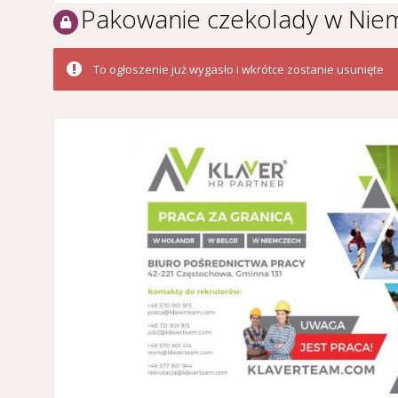
Pakowanie czekolady w Niemc
To ogłoszenie już wygasło i wkrótce zostanie usunięte