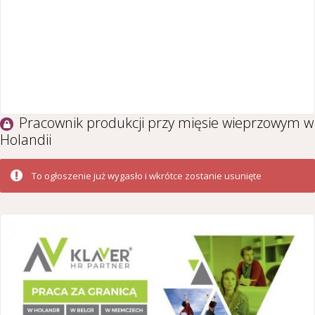
Pracownik produkcji przy mięsie wieprzowym w
Holandii
To ogłoszenie już wygasło i wkrótce zostanie usunięte