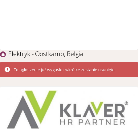
Elektryk - Oostkamp, Belgia
To ogłoszenie już wygasło i wkrótce zostanie usunięte