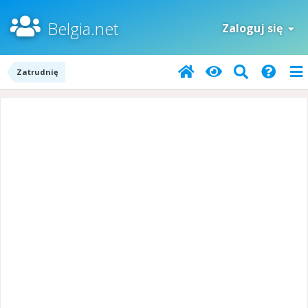
Belgia.net
Zaloguj się
Zatrudnię