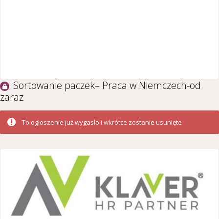
Sortowanie paczek– Praca w Niemczech-od
zaraz
To ogłoszenie już wygasło i wkrótce zostanie usunięte