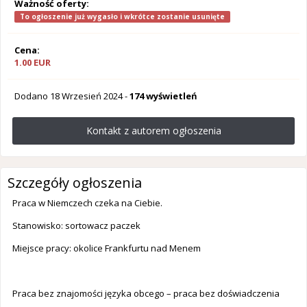
Ważność oferty:
To ogłoszenie już wygasło i wkrótce zostanie usunięte
Cena:
1.00 EUR
Dodano
18 Wrzesień 2024
-
174 wyświetleń
Kontakt z autorem ogłoszenia
Szczegóły ogłoszenia
Praca w Niemczech czeka na Ciebie.
Stanowisko: sortowacz paczek
Miejsce pracy: okolice Frankfurtu nad Menem
Praca bez znajomości języka obcego – praca bez doświadczenia