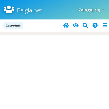
Belgia.net
Zaloguj się
Zatrudnię