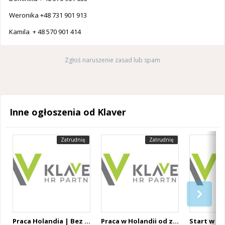
Weronika +48 731 901 913
Kamila + 48 570 901 414
Zgłoś naruszenie zasad lub spam
Inne ogłoszenia od Klaver
Zatrudnię
Zatrudnię
Praca Holandia | Bez języka | Bez doświadczenia | Tygodniówki | Wyjazdy codziennie
Praca w Holandii od zaraz | Różne stanowiska | Od 14,99 € brutto/h