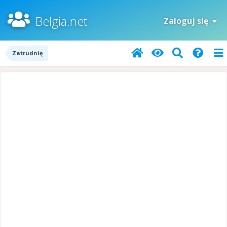
Belgia.net
Zaloguj się
Zatrudnię