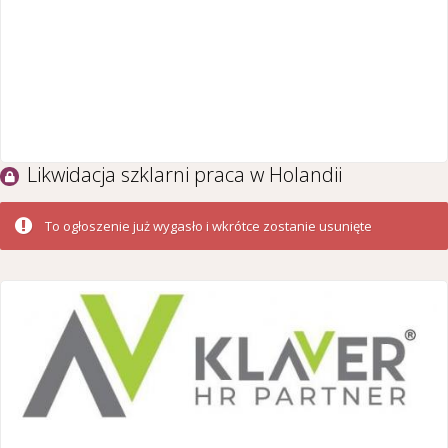
Likwidacja szklarni praca w Holandii
To ogłoszenie już wygasło i wkrótce zostanie usunięte