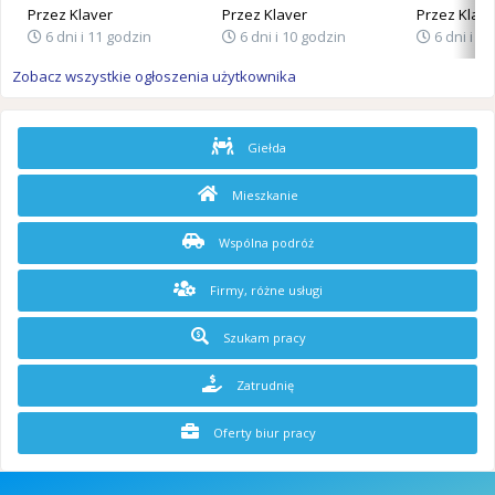
Przez
Klaver
Przez
Klaver
Przez
Klave
6 dni i 11 godzin
6 dni i 10 godzin
6 dni i 1
Zobacz wszystkie ogłoszenia użytkownika
Giełda
Mieszkanie
Wspólna podróż
Firmy, różne usługi
Szukam pracy
Zatrudnię
Oferty biur pracy