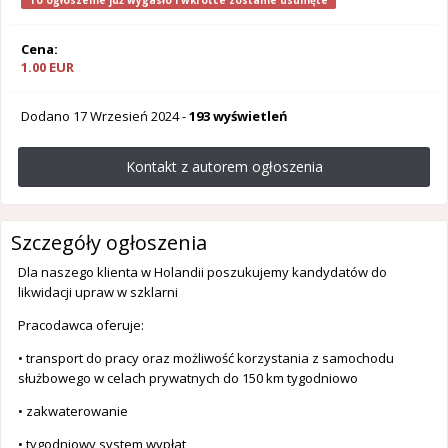
To ogłoszenie już wygasło i wkrótce zostanie usunięte
Cena:
1.00 EUR
Dodano
17 Wrzesień 2024
-
193 wyświetleń
Kontakt z autorem ogłoszenia
Szczegóły ogłoszenia
Dla naszego klienta w Holandii poszukujemy kandydatów do
likwidacji upraw w szklarni
Pracodawca oferuje:
• transport do pracy oraz możliwość korzystania z samochodu
służbowego w celach prywatnych do 150 km tygodniowo
• zakwaterowanie
• tygodniowy system wypłat