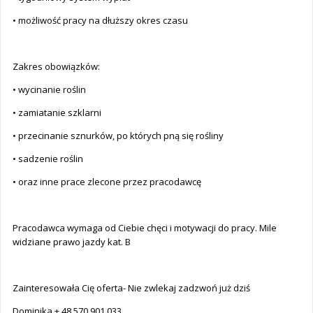
• możliwość pracy na dłuższy okres czasu
Zakres obowiązków:
• wycinanie roślin
• zamiatanie szklarni
• przecinanie sznurków, po których pną się rośliny
• sadzenie roślin
• oraz inne prace zlecone przez pracodawcę
Pracodawca wymaga od Ciebie chęci i motywacji do pracy. Mile
widziane prawo jazdy kat. B
Zainteresowała Cię oferta- Nie zwlekaj zadzwoń już dziś
Dominika + 48 570 901 033