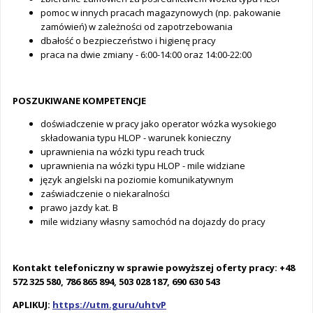
pomoc w innych pracach magazynowych (np. pakowanie
zamówień) w zależności od zapotrzebowania
dbałość o bezpieczeństwo i higienę pracy
praca na dwie zmiany - 6:00-14:00 oraz 14:00-22:00
POSZUKIWANE KOMPETENCJE
doświadczenie w pracy jako operator wózka wysokiego
składowania typu HLOP - warunek konieczny
uprawnienia na wózki typu reach truck
uprawnienia na wózki typu HLOP - mile widziane
język angielski na poziomie komunikatywnym
zaświadczenie o niekaralności
prawo jazdy kat. B
mile widziany własny samochód na dojazdy do pracy
Kontakt telefoniczny w sprawie powyższej oferty pracy: +48
572 325 580, 786 865 894, 503 028 187, 690 630 543
APLIKUJ:
https://utm.guru/uhtvP