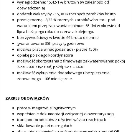
wynagrodzenie: 15,42-17€ brutto/h (w zależności od
doświadczenia)
dodatek wakacyjny - 15,38 % rocznych zarobków brutto
premię roczną - 8,33 % rocznych zarobków brutto – pod
warunkiem przepracowania minimum 65 dni w okresie od
lipca bieżącego roku do czerwca kolejnego.
bon żywnościowy w kwocie 6€ brutto dziennie
gwarantowane 38h pracy tygodniowo
możliwa praca w nadgodzinach - płatne 150%
opiekę polskiego koordynatora
możliwość skorzystania z firmowego zakwaterowania: pokój
2-os. - 99€ / tydzień, pokój 1-os. - 149€
możliwość wykupienia dodatkowego ubezpieczenia
zdrowotnego - 10€ miesięcznie
ZAKRES OBOWIĄZKÓW
praca w magazynie logistycznym
wypełnianie dokumentacji związanej z inwentaryzacją
transport produktów z użyciem wózka reach truck
składowanie palet na regałach
zbieranie zamówień za pośrednictwem wózka typu HLOP