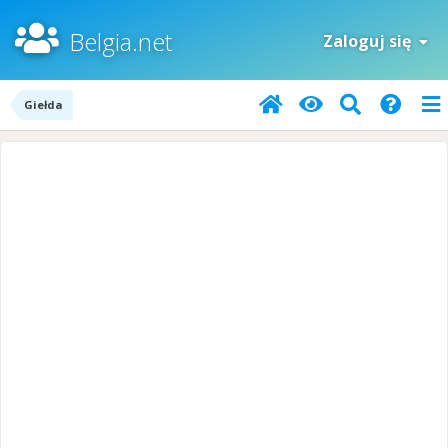
Belgia.net
Zaloguj się
Giełda