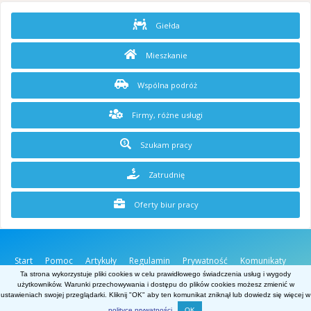
Giełda
Mieszkanie
Wspólna podróż
Firmy, różne usługi
Szukam pracy
Zatrudnię
Oferty biur pracy
Start
Pomoc
Artykuły
Regulamin
Prywatność
Komunikaty
O stronie
Kontakt
Ta strona wykorzystuje pliki cookies w celu prawidłowego świadczenia usług i wygody
użytkowników. Warunki przechowywania i dostępu do plików cookies możesz zmienić w
Belgia.net
ustawieniach swojej przeglądarki. Kliknij "OK" aby ten komunikat zniknął lub dowiedz się więcej w
Powered by Invision Community
polityce prywatności
.
OK