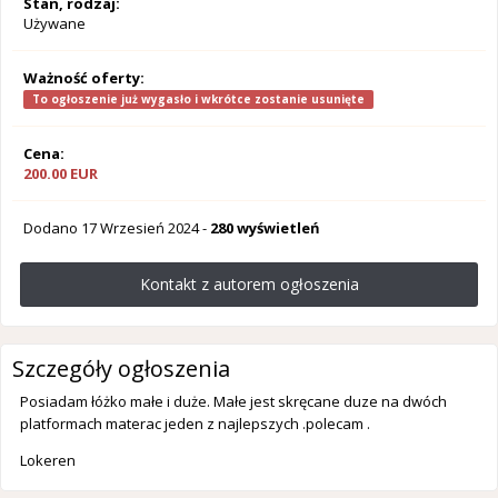
Stan, rodzaj:
Używane
Ważność oferty:
To ogłoszenie już wygasło i wkrótce zostanie usunięte
Cena:
200.00 EUR
Dodano
17 Wrzesień 2024
-
280 wyświetleń
Kontakt z autorem ogłoszenia
Szczegóły ogłoszenia
Posiadam łóżko małe i duże. Małe jest skręcane duze na dwóch
platformach materac jeden z najlepszych .polecam .
Lokeren