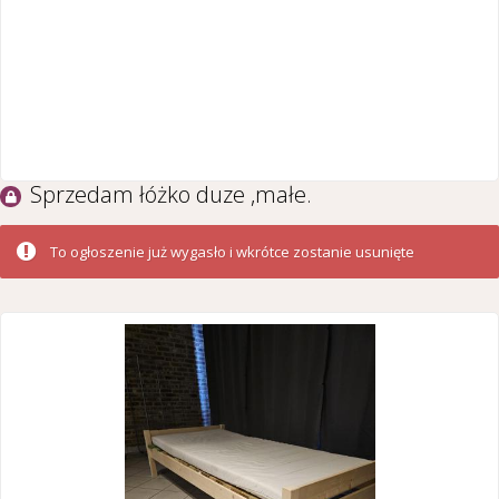
Sprzedam łóżko duze ,małe.
To ogłoszenie już wygasło i wkrótce zostanie usunięte