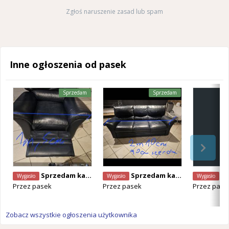
Zgłoś naruszenie zasad lub spam
Inne ogłoszenia od pasek
Sprzedam
Sprzedam
Sprzedam kanapę,fotel,lodówkę lozko
Sprzedam kanapę,fotel,lodówkę lozko
Do Bia
Wygasło
Wygasło
Wygasło
Przez
pasek
Przez
pasek
Przez
pase
Zobacz wszystkie ogłoszenia użytkownika