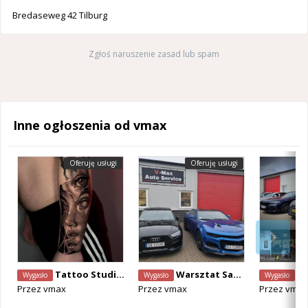
Bredaseweg 42 Tilburg
Zgłoś naruszenie zasad lub spam
Inne ogłoszenia od vmax
Oferuję usługi
Oferuję usługi
Tattoo Studio tilburg
Warsztat Samochodowy V MAX - NAPRAWY / APK / SERWIS OPON / DIAGNOSTYKA / WYPOŻYCZALNIA AUT
Me
Wygasło
Wygasło
Wygasło
Przez
vmax
Przez
vmax
Przez
vmax