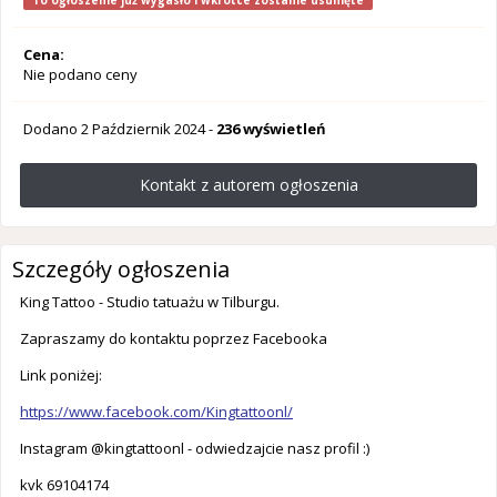
To ogłoszenie już wygasło i wkrótce zostanie usunięte
Cena:
Nie podano ceny
Dodano
2 Październik 2024
-
236 wyświetleń
Kontakt z autorem ogłoszenia
Szczegóły ogłoszenia
King Tattoo - Studio tatuażu w Tilburgu.
Zapraszamy do kontaktu poprzez Facebooka
Link poniżej:
https://www.facebook.com/Kingtattoonl/
Instagram @kingtattoonl - odwiedzajcie nasz profil :)
kvk 69104174