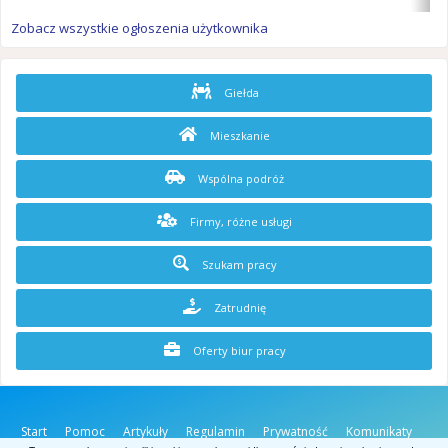
Zobacz wszystkie ogłoszenia użytkownika
Giełda
Mieszkanie
Wspólna podróż
Firmy, różne usługi
Szukam pracy
Zatrudnię
Oferty biur pracy
Start
Pomoc
Artykuły
Regulamin
Prywatność
Komunikaty