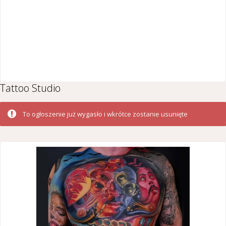
Tattoo Studio
To ogłoszenie już wygasło i wkrótce zostanie usunięte