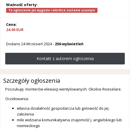
Ważność oferty:
To ogłoszenie już wygasło i wkrótce zostanie usunięte
Cena:
24.00 EUR
Dodano
24 Wrzesień 2024
-
256 wyświetleń
Kontakt z autorem ogłoszenia
Szczegóły ogłoszenia
Poszukuję monterów elewacji wentylowanych. Okolice Roeselare.
Oczekiwania:
własna działalność gospodarcza lub gotowość do jej
założenia
mile widziana komunikatywna znajomość j. angielskiego lub
niemieckiego