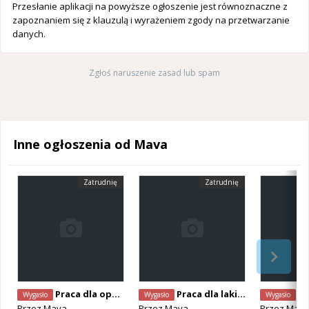
Przesłanie aplikacji na powyższe ogłoszenie jest równoznaczne z
zapoznaniem się z klauzulą i wyrażeniem zgody na przetwarzanie
danych.
Zgłoś naruszenie zasad lub spam
Inne ogłoszenia od Mava
Zatrudnię
Zatrudnię
Praca dla operatora koparki - Hasselt
Praca dla lakiernika samochodowego (k/m)
Prac
Wygasło
Wygasło
Wygasło
Przez
Mava
Przez
Mava
Przez
Mav