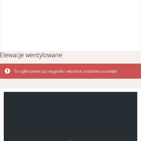
Elewacje wentylowane
To ogłoszenie już wygasło i wkrótce zostanie usunięte