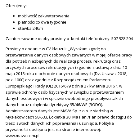
Oferujemy:
możliwość zakwaterowania
płatności co dwa tygodnie
stawka 24€/h
Zainteresowane osoby prosimy o kontakt telefoniczny: 507 928 204
Prosimy o dodanie w CV klauzuli: „Wyrażam zgodę na
przetwarzanie danych osobowych zawartych w mojej ofercie pracy
dla potrzeb niezbędnych do realizacji procesu rekrutacji oraz
przyszłych procesów rekrutacyjnych (zgodnie z ustawą z dnia 10
maja 2018 roku o ochronie danych osobowych (Dz. Ustaw z 2018,
poz. 1000) oraz zgodnie z Rozporządzeniem Parlamentu
Europejskiego i Rady (UE) 2016/679 z dnia 27 kwietnia 2016 r. w
sprawie ochrony osób fizycznych w związku z przetwarzaniem
danych osobowych i w sprawie swobodnego przepływu takich
danych oraz uchylenia dyrektywy 95/46/WE (RODO).
Administratorem danych jest MAVA Sp. z o.o. z siedzibą w
Mysłakowicach 58-533, Łokietka 30. Ma Pani/Pan prawo dostępu do
treści swoich danych, ich poprawiania i usunięcia. Polityka
prywatności dostępna jest na stronie internetowej:
www.mava.com.pl