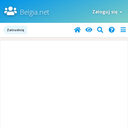
Belgia.net
Zaloguj się
Zatrudnię