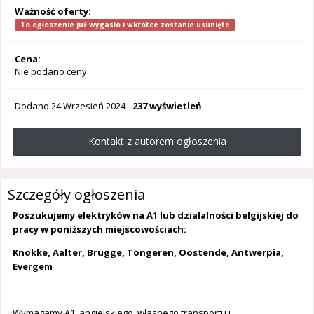
Ważność oferty:
To ogłoszenie już wygasło i wkrótce zostanie usunięte
Cena:
Nie podano ceny
Dodano
24 Wrzesień 2024
-
237 wyświetleń
Kontakt z autorem ogłoszenia
Szczegóły ogłoszenia
Poszukujemy elektryków na A1 lub działalności belgijskiej do
pracy w poniższych miejscowościach:
Knokke, Aalter, Brugge, Tongeren, Oostende, Antwerpia,
Evergem
Wymagamy A1, angielskiego, własnego transportu i