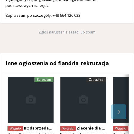
podstawowych narzędzi
Zapraszam po szczegóły: +48 664 126 033
Zgłoś naruszenie zasad lub spam
Inne ogłoszenia od flandria_rekrutacja
Sprzedam
Zatrudnię
‼️Odsprzedamy zlecenia‼️
Zlecenie dla cieśli
Dodat
Wygasło
Wygasło
Wygasło