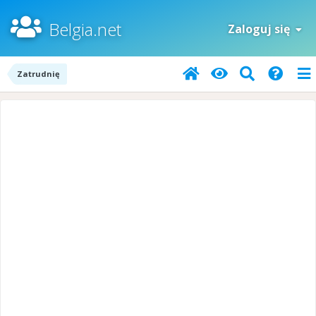
Belgia.net
Zaloguj się
Zatrudnię