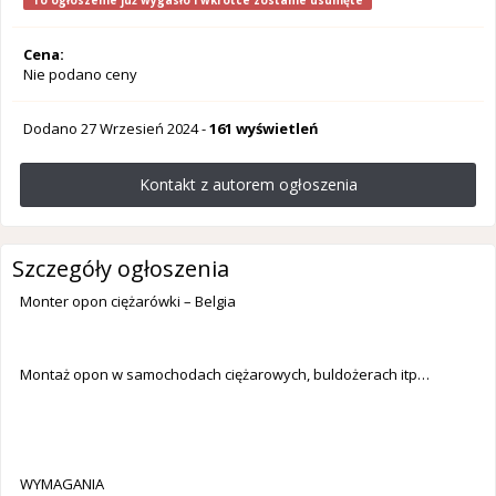
To ogłoszenie już wygasło i wkrótce zostanie usunięte
Cena:
Nie podano ceny
Dodano
27 Wrzesień 2024
-
161 wyświetleń
Kontakt z autorem ogłoszenia
Szczegóły ogłoszenia
Monter opon ciężarówki – Belgia
Montaż opon w samochodach ciężarowych, buldożerach itp…
WYMAGANIA