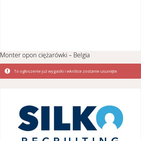
Monter opon ciężarówki – Belgia
To ogłoszenie już wygasło i wkrótce zostanie usunięte