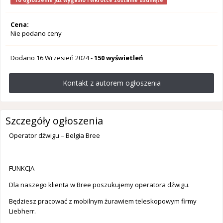
To ogłoszenie już wygasło i wkrótce zostanie usunięte
Cena:
Nie podano ceny
Dodano
16 Wrzesień 2024
-
150 wyświetleń
Kontakt z autorem ogłoszenia
Szczegóły ogłoszenia
Operator dźwigu – Belgia Bree
FUNKCJA
Dla naszego klienta w Bree poszukujemy operatora dźwigu.
Będziesz pracować z mobilnym żurawiem teleskopowym firmy
Liebherr.