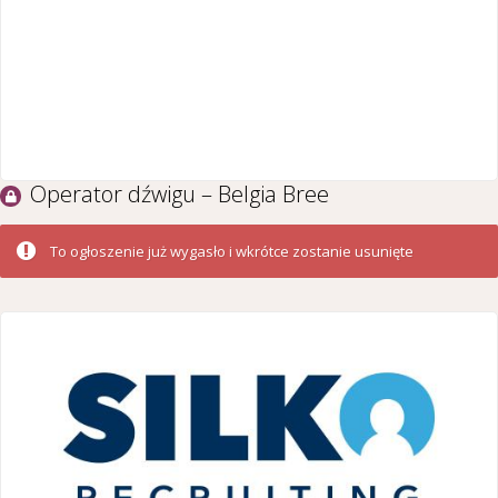
Operator dźwigu – Belgia Bree
To ogłoszenie już wygasło i wkrótce zostanie usunięte