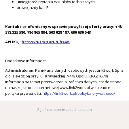
umiejętność czytania rysunków technicznych
prawo jazdy kat. B
Kontakt telefoniczny w sprawie powyższej oferty pracy: +48
572 325 580, 786 865 894, 503 028 187, 690 630 543
APLIKUJ:
https://utm.guru/uhs4M
Dodatkowe informacje:
Administratorem Pani/Pana danych osobowych jest Link2work Sp. z
o.o. z siedzibą przy ul. Krawieckiej 7/4 w Opolu (KRAZ 4570).
Informacja na temat przetwarzania Państwa danych jest dostępna
na naszej stronie internetowej www.link2work.pl w zakładce
polityka prywatności:
https://link2work.pl/polityka-prywatnosci/
Zgłoś naruszenie zasad lub spam