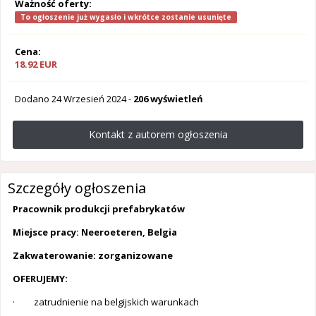
Ważność oferty:
To ogłoszenie już wygasło i wkrótce zostanie usunięte
Cena:
18.92 EUR
Dodano
24 Wrzesień 2024
-
206 wyświetleń
Kontakt z autorem ogłoszenia
Szczegóły ogłoszenia
Pracownik produkcji prefabrykatów
Miejsce pracy: Neeroeteren, Belgia
Zakwaterowanie: zorganizowane
OFERUJEMY:
· zatrudnienie na belgijskich warunkach