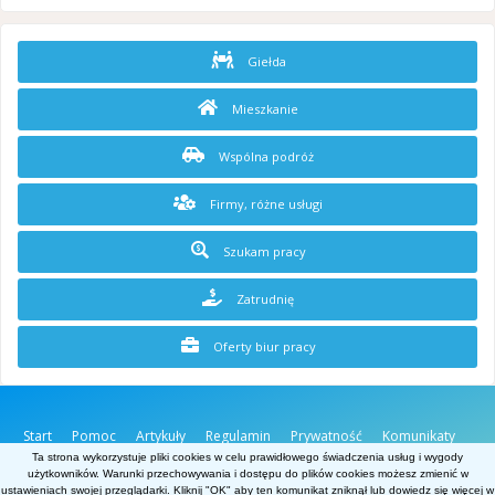
Giełda
Mieszkanie
Wspólna podróż
Firmy, różne usługi
Szukam pracy
Zatrudnię
Oferty biur pracy
Start
Pomoc
Artykuły
Regulamin
Prywatność
Komunikaty
O stronie
Kontakt
Ta strona wykorzystuje pliki cookies w celu prawidłowego świadczenia usług i wygody
użytkowników. Warunki przechowywania i dostępu do plików cookies możesz zmienić w
Belgia.net
ustawieniach swojej przeglądarki. Kliknij "OK" aby ten komunikat zniknął lub dowiedz się więcej w