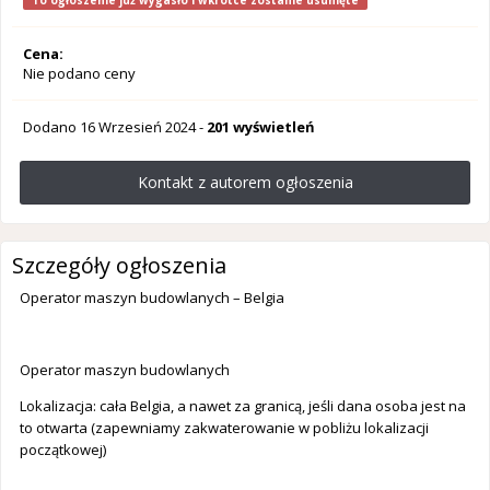
To ogłoszenie już wygasło i wkrótce zostanie usunięte
Cena:
Nie podano ceny
Dodano
16 Wrzesień 2024
-
201 wyświetleń
Kontakt z autorem ogłoszenia
Szczegóły ogłoszenia
Operator maszyn budowlanych – Belgia
Operator maszyn budowlanych
Lokalizacja: cała Belgia, a nawet za granicą, jeśli dana osoba jest na
to otwarta (zapewniamy zakwaterowanie w pobliżu lokalizacji
początkowej)