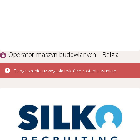
Operator maszyn budowlanych – Belgia
To ogłoszenie już wygasło i wkrótce zostanie usunięte