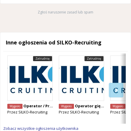
Zgłoś naruszenie zasad lub spam
Inne ogłoszenia od SILKO-Recruiting
Zatrudnię
Zatrudnię
Operator / Programista CNC Mazak – Alken, Belgia
Operator giętarki CNC – Staden, Belgia
Operator Ma
Wygasło
Wygasło
Wygasło
Przez
SILKO-Recruiting
Przez
SILKO-Recruiting
Przez
SILKO
Zobacz wszystkie ogłoszenia użytkownika