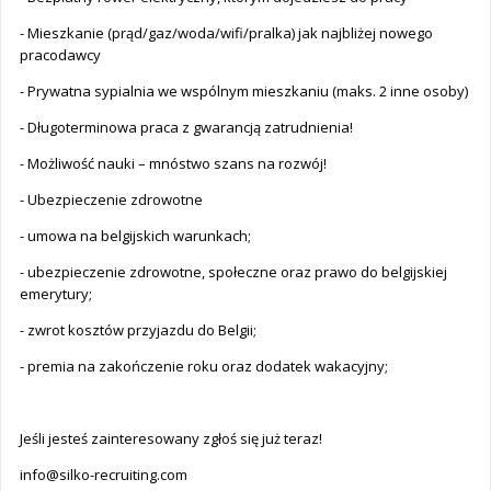
- Mieszkanie (prąd/gaz/woda/wifi/pralka) jak najbliżej nowego
pracodawcy
- Prywatna sypialnia we wspólnym mieszkaniu (maks. 2 inne osoby)
- Długoterminowa praca z gwarancją zatrudnienia!
- Możliwość nauki – mnóstwo szans na rozwój!
- Ubezpieczenie zdrowotne
- umowa na belgijskich warunkach;
- ubezpieczenie zdrowotne, społeczne oraz prawo do belgijskiej
emerytury;
- zwrot kosztów przyjazdu do Belgii;
- premia na zakończenie roku oraz dodatek wakacyjny;
Jeśli jesteś zainteresowany zgłoś się już teraz!
info@silko-recruiting.com