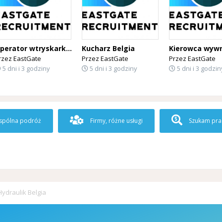
Operator wtryskarki Belgia
Kucharz Belgia
rzez
EastGate
Przez
EastGate
Przez
EastGate
5 dni i 3 godziny
5 dni i 3 godziny
5 dni i 3 godzin
pólna podróż
Firmy, różne usługi
Szukam pra
Hydraulik Belgia