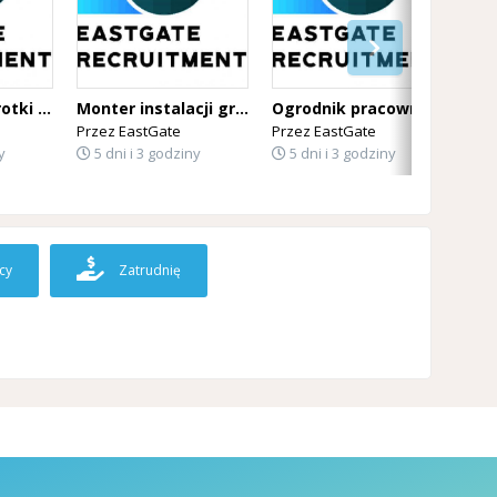
Kierowca wywrotki Belgia
Monter instalacji grzewczych i wentylacji Belgia
Ogrodnik pracownik utrzymania zieleni Belgia
Przez
EastGate
Przez
EastGate
Prz
y
5 dni i 3 godziny
5 dni i 3 godziny
5 
cy
Zatrudnię