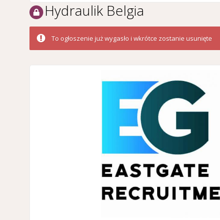
Hydraulik Belgia
To ogłoszenie już wygasło i wkrótce zostanie usunięte