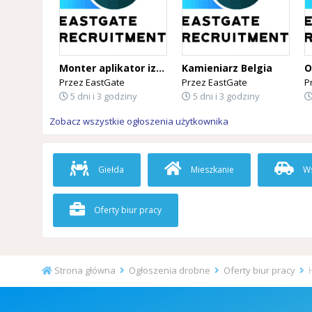
Monter aplikator izolacji PUR Belgia
Kamieniarz Belgia
Przez
EastGate
Przez
EastGate
P
5 dni i 3 godziny
5 dni i 3 godziny
Zobacz wszystkie ogłoszenia użytkownika
Giełda
Mieszkanie
Ws
Oferty biur pracy
Strona główna
Ogłoszenia drobne
Oferty biur pracy