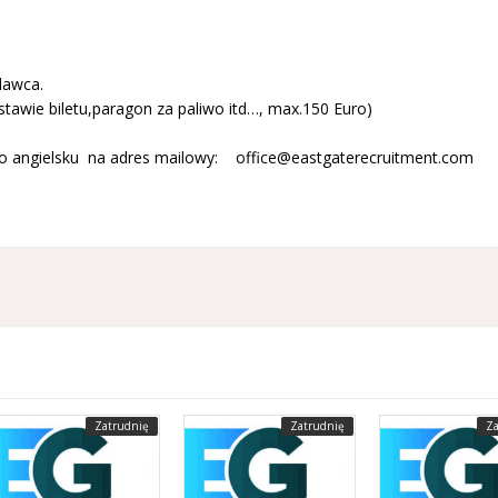
dawca.
stawie biletu,paragon za paliwo itd…, max.150 Euro)
 po angielsku na adres mailowy:
office@eastgaterecruitment.com
Zatrudnię
Zatrudnię
Za