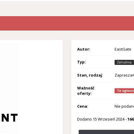
Autor:
EastGate
Typ:
Zatrudnię
Stan, rodzaj:
Zaprasza
Ważność
To ogłosze
oferty:
Cena:
Nie podan
Dodano
15 Wrzesień 2024
-
166