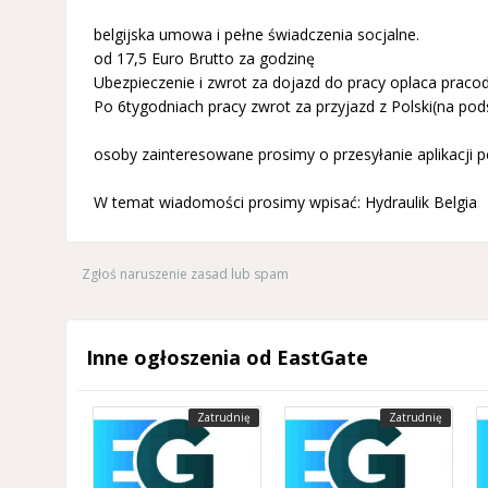
belgijska umowa i pełne świadczenia socjalne.
od 17,5 Euro Brutto za godzinę
Ubezpieczenie i zwrot za dojazd do pracy oplaca praco
Po 6tygodniach pracy zwrot za przyjazd z Polski(na pod
osoby zainteresowane prosimy o przesyłanie aplikacji
W temat wiadomości prosimy wpisać: Hydraulik Belgia
Zgłoś naruszenie zasad lub spam
Inne ogłoszenia od EastGate
Zatrudnię
Zatrudnię