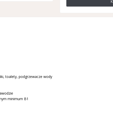
K
ziki, toalety, podgrzewacze wody
awodzie
ywnym minimum B1