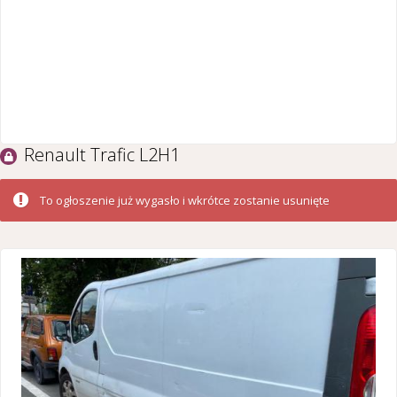
Renault Trafic L2H1
To ogłoszenie już wygasło i wkrótce zostanie usunięte