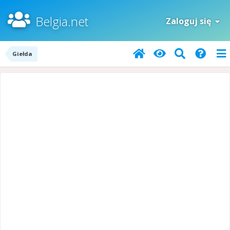
Belgia.net
Zaloguj się
Giełda