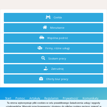
Giełda
Mieszkanie
Wspólna podróż
Firmy, różne usługi
Szukam pracy
Zatrudnię
Oferty biur pracy
Start
Pomoc
Artykuły
Regulamin
Prywatność
Komunikaty
O stronie
Kontakt
Ta strona wykorzystuje pliki cookies w celu prawidłowego świadczenia usług i wygody
użytkowników. Warunki przechowywania i dostępu do plików cookies możesz zmienić w