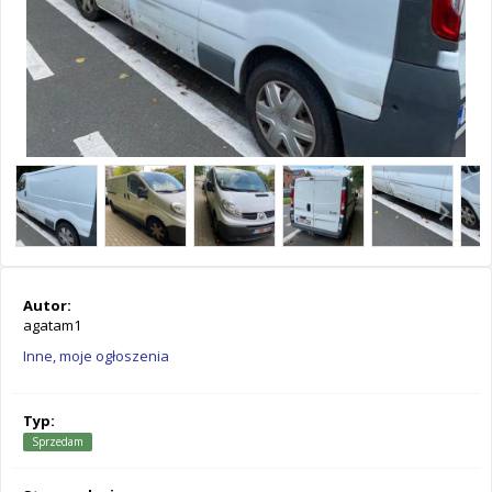
Autor:
agatam1
Inne, moje ogłoszenia
Typ:
Sprzedam