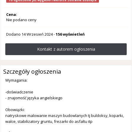
To ogłoszenie już wygasło i wkrótce zostanie usunięte
Cena:
Nie podano ceny
Dodano
14 Wrzesień 2024
-
156 wyświetleń
Kontakt z autorem ogłoszenia
Szczegóły ogłoszenia
Wymagania:
-doświadczenie
- znajomość języka angielskiego
Obowiązki:
natryskowe malowanie maszyn budowlanych tj buldoksy, koparki,
walce, stabilizatory gruntu, frezarki do asfaltu itp