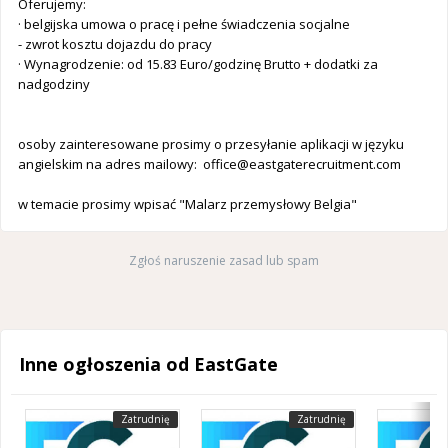
Oferujemy:
· belgijska umowa o pracę i pełne świadczenia socjalne
- zwrot kosztu dojazdu do pracy
· Wynagrodzenie: od 15.83 Euro/godzinę Brutto + dodatki za
nadgodziny
osoby zainteresowane prosimy o przesyłanie aplikacji w języku
angielskim na adres mailowy:
office@eastgaterecruitment.com
w temacie prosimy wpisać "Malarz przemysłowy Belgia"
Zgłoś naruszenie zasad lub spam
Inne ogłoszenia od EastGate
Zatrudnię
Zatrudnię