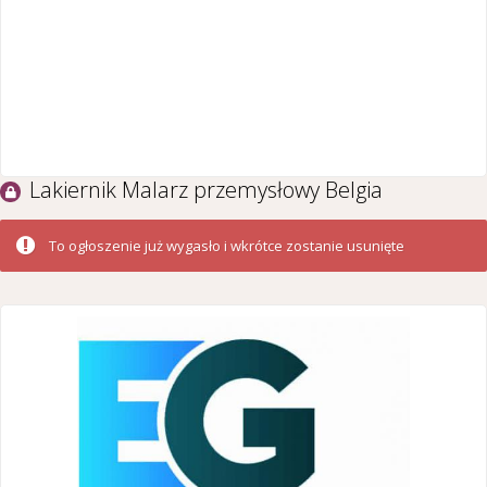
Lakiernik Malarz przemysłowy Belgia
To ogłoszenie już wygasło i wkrótce zostanie usunięte