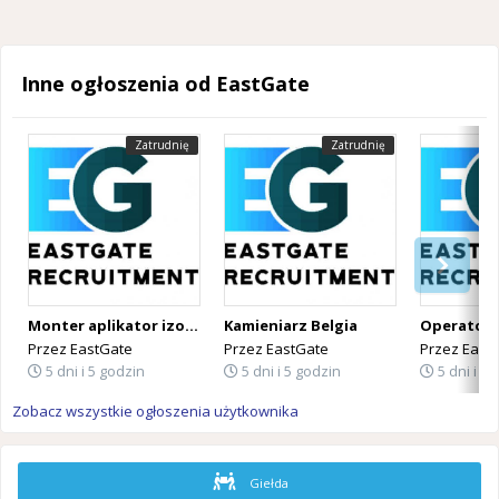
Inne ogłoszenia od EastGate
Zatrudnię
Zatrudnię
Monter aplikator izolacji PUR Belgia
Kamieniarz Belgia
Przez
EastGate
Przez
EastGate
Przez
East
5 dni i 5 godzin
5 dni i 5 godzin
5 dni i 5 
Zobacz wszystkie ogłoszenia użytkownika
Giełda