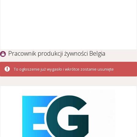
Pracownik produkcji żywności Belgia
To ogłoszenie już wygasło i wkrótce zostanie usunięte