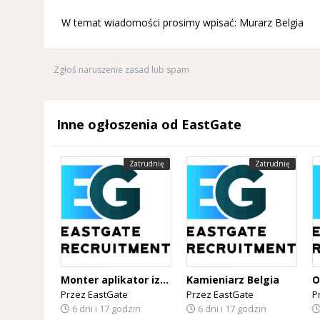
W temat wiadomości prosimy wpisać: Murarz Belgia
Zgłoś naruszenie zasad lub spam
Inne ogłoszenia od EastGate
Zatrudnię
Zatrudnię
Monter aplikator izolacji PUR Belgia
Kamieniarz Belgia
Przez
EastGate
Przez
EastGate
P
6 dni i 17 godzin
6 dni i 17 godzin