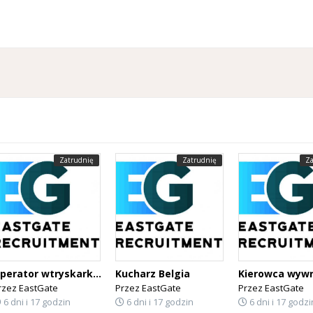
Zatrudnię
Zatrudnię
Za
Operator wtryskarki Belgia
Kucharz Belgia
rzez
EastGate
Przez
EastGate
Przez
EastGate
6 dni i 17 godzin
6 dni i 17 godzin
6 dni i 17 godzi