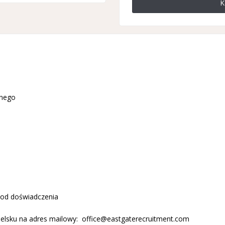
K
znego
 od doświadczenia
ielsku na adres mailowy:
office@eastgaterecruitment.com