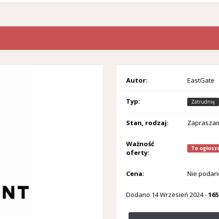
Autor:
EastGate
Typ:
Zatrudnię
Stan, rodzaj:
Zaprasza
Ważność
To ogłosze
oferty:
Cena:
Nie podan
Dodano
14 Wrzesień 2024
-
165