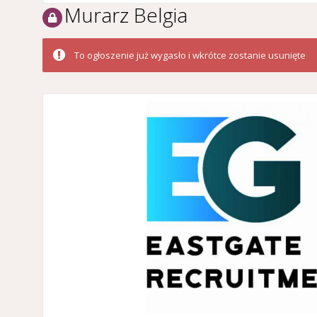
Murarz Belgia
To ogłoszenie już wygasło i wkrótce zostanie usunięte