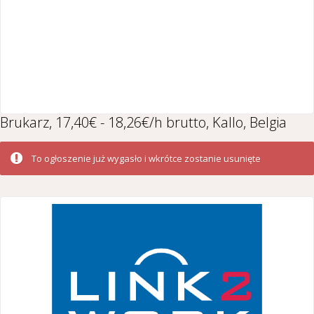
Brukarz, 17,40€ - 18,26€/h brutto, Kallo, Belgia
To ogłoszenie już wygasło i wkrótce zostanie usunięte