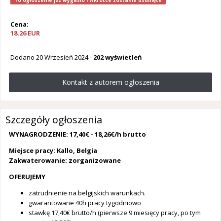
To ogłoszenie już wygasło i wkrótce zostanie usunięte
Cena:
18.26 EUR
Dodano
20 Wrzesień 2024
-
202 wyświetleń
Kontakt z autorem ogłoszenia
Szczegóły ogłoszenia
WYNAGRODZENIE: 17,40€ - 18,26€/h brutto
Miejsce pracy: Kallo, Belgia
Zakwaterowanie: zorganizowane
OFERUJEMY
zatrudnienie na belgijskich warunkach.
gwarantowane 40h pracy tygodniowo
stawkę 17,40€ brutto/h (pierwsze 9 miesięcy pracy, po tym