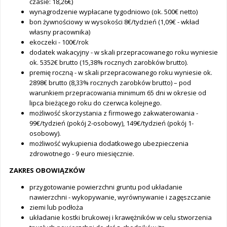
czasie: 18,26€)
wynagrodzenie wypłacane tygodniowo (ok. 500€ netto)
bon żywnościowy w wysokości 8€/tydzień (1,09€ - wkład
własny pracownika)
ekoczeki - 100€/rok
dodatek wakacyjny - w skali przepracowanego roku wyniesie
ok. 5352€ brutto (15,38% rocznych zarobków brutto).
premię roczną - w skali przepracowanego roku wyniesie ok.
2898€ brutto (8,33% rocznych zarobków brutto) – pod
warunkiem przepracowania minimum 65 dni w okresie od
lipca bieżącego roku do czerwca kolejnego.
możliwość skorzystania z firmowego zakwaterowania -
99€/tydzień (pokój 2-osobowy), 149€/tydzień (pokój 1-
osobowy).
możliwość wykupienia dodatkowego ubezpieczenia
zdrowotnego - 9 euro miesięcznie.
ZAKRES OBOWIĄZKÓW
przygotowanie powierzchni gruntu pod układanie
nawierzchni - wykopywanie, wyrównywanie i zagęszczanie
ziemi lub podłoża
układanie kostki brukowej i krawężników w celu stworzenia