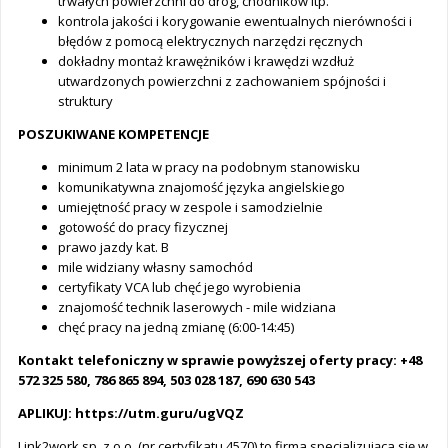
trwałych powierzchni do dróg, chodników itp.
kontrola jakości i korygowanie ewentualnych nierówności i
błędów z pomocą elektrycznych narzędzi ręcznych
dokładny montaż krawężników i krawędzi wzdłuż
utwardzonych powierzchni z zachowaniem spójności i
struktury
POSZUKIWANE KOMPETENCJE
minimum 2 lata w pracy na podobnym stanowisku
komunikatywna znajomość języka angielskiego
umiejętność pracy w zespole i samodzielnie
gotowość do pracy fizycznej
prawo jazdy kat. B
mile widziany własny samochód
certyfikaty VCA lub chęć jego wyrobienia
znajomość technik laserowych - mile widziana
chęć pracy na jedną zmianę (6:00-14:45)
Kontakt telefoniczny w sprawie powyższej oferty pracy: +48
572 325 580, 786 865 894, 503 028 187, 690 630 543
APLIKUJ: https://utm.guru/ugVQZ
Link2work sp. z o.o. (nr certyfikatu 4570) to firma specjalizująca się w