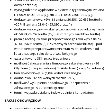
stawkę 19,20€ - 21,35€ brutto/h (w zależności od
doświadczenia)
wynagrodzenie wypłacane w systemie tygodniowym; zmiana
I i II 580€-640€ netto/tyg. zmiana III 650€-720€netto/tyg.
dodatek zmianowy: +6% I i II zmiana 20,35€ - 22,63€ brutto/h;
+20 % III zmiana 23,04€ - 25,62€ brutto/h
dodatek wakacyjny - w skali przepracowanego roku wyniesie
ok. 5900€-6570€ brutto (15,38 % rocznych zarobków brutto)
premię roczną - w skali przepracowanego roku wyniesie ok.
3200€-3560€ brutto (8,33 % rocznych zarobków brutto) – pod
warunkiem przepracowania minimum 65 dni w okresie od
lipca bieżącego roku do czerwca kolejnego
gwarantowane 38 h pracy tygodniowo
możliwość skorzystania z firmowego zakwaterowania - 99
€/tydzień (pokój 2-osobowy), 149€/tydzień (pokój 1-osobowy)
bon żywnościowy 8€ (1,09€ wkładu własnego)
dodatkowo - 12 dni wolnych rocznie (ADV)
możliwość wykupienia dodatkowego ubezpieczenia
zdrowotnego - 9 euro miesięcznie
termin wyjazdu ustalany indywidualnie z kandydatem!
ZAKRES OBOWIĄZKÓW
zapewnienie ciągłości pracy 14 maszyn tkackich poprzez