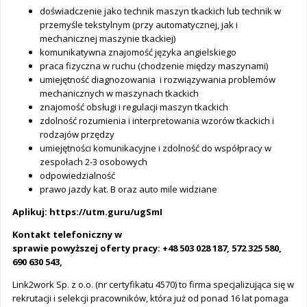
doświadczenie jako technik maszyn tkackich lub technik w
przemyśle tekstylnym (przy automatycznej, jak i
mechanicznej maszynie tkackiej)
komunikatywna znajomość języka angielskiego
praca fizyczna w ruchu (chodzenie między maszynami)
umiejętność diagnozowania i rozwiązywania problemów
mechanicznych w maszynach tkackich
znajomość obsługi i regulacji maszyn tkackich
zdolność rozumienia i interpretowania wzorów tkackich i
rodzajów przędzy
umiejętności komunikacyjne i zdolność do współpracy w
zespołach 2-3 osobowych
odpowiedzialność
prawo jazdy kat. B oraz auto mile widziane
Aplikuj: https://utm.guru/ugSmI
Kontakt telefoniczny w
sprawie powyższej oferty pracy: +48 503 028 187, 572 325 580,
690 630 543,
Link2work Sp. z o.o. (nr certyfikatu 4570) to firma specjalizująca się w
rekrutacji i selekcji pracowników, która już od ponad 16 lat pomaga