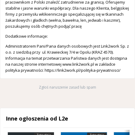
pracownikom z Polski znaleźć zatrudnienie za granicą. Oferujemy
stabilne i jasne warunki współpracy. Dla naszego Klienta, belgijskiej
firmy z przemysłu włókienniczego specjalizującej się w tkaninach
żakardowych i gładkich (wełna, bawełna, len, jedwab i kaszmir),
poszukujemy osób chętnych podjąć pracę
Dodatkowe informacje:
Administratorem Pani/Pana danych osobowych jest Link2work Sp. z
o.o. z siedzibą przy ul. Krawieckiej 7/4 w Opolu (KRAZ 4570).
Informacja na temat przetwarzania Państwa danych jest dostępna
na naszej stronie internetowej www.link2work.pl w zakładce
polityka prywatności: https://link2work.pl/polityka-prywatnosci/
Zgłoś naruszenie zasad lub spam
Inne ogłoszenia od L2e