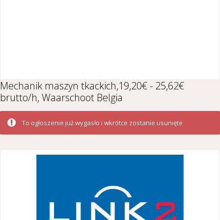
Mechanik maszyn tkackich,19,20€ - 25,62€
brutto/h, Waarschoot Belgia
To ogłoszenie już wygasło i wkrótce zostanie usunięte