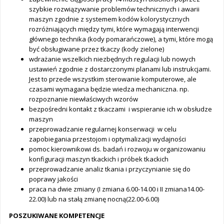
szybkie rozwiązywanie problemów technicznych i awarii
maszyn zgodnie z systemem kodów kolorystycznych
rozróżniających między tymi, które wymagają interwencji
głównego technika (kody pomarańczowe), a tymi, które mogą
być obsługiwane przez tkaczy (kody zielone)
wdrażanie wszelkich niezbędnych regulacji lub nowych
ustawień zgodnie z dostarczonymi planami lub instrukcjami.
Jest to przede wszystkim sterowanie komputerowe, ale
czasami wymagana będzie wiedza mechaniczna. np.
rozpoznanie niewłaściwych wzorów
bezpośredni kontakt z tkaczami i wspieranie ich w obsłudze
maszyn
przeprowadzanie regularnej konserwacji w celu
zapobiegania przestojom i optymalizacji wydajności
pomoc kierownikowi ds. badań i rozwoju w organizowaniu
konfiguracji maszyn tkackich i próbek tkackich
przeprowadzanie analiz tkania i przyczynianie się do
poprawy jakości
praca na dwie zmiany (I zmiana 6.00-14.00 i II zmiana14.00-
22.00) lub na stałą zmianę nocną(22.00-6.00)
POSZUKIWANE KOMPETENCJE