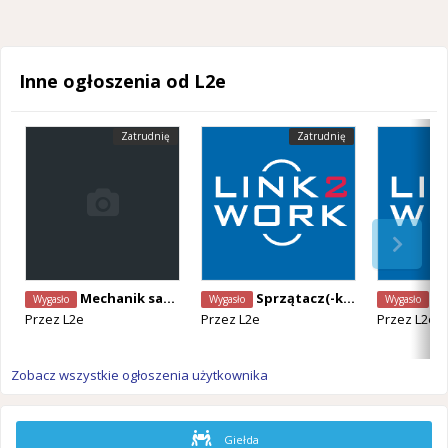
Inne ogłoszenia od L2e
Zatrudnię
Zatrudnię
Mechanik samochodów ciężarowych (K/M), 500–530 € netto/tydz., Zulte, Belgia
Sprzątacz(-ka) (obsługa zaplecza produkcyjnego), 15,69€/h, Roeselare, Belgia
Pracownik s
Wygasło
Wygasło
Wygasło
Przez
L2e
Przez
L2e
Przez
L2e
Zobacz wszystkie ogłoszenia użytkownika
Giełda