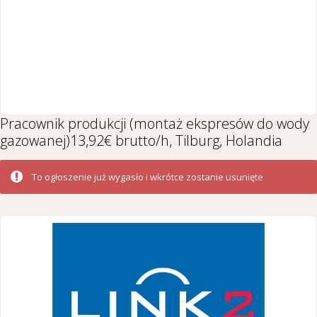
Pracownik produkcji (montaż ekspresów do wody
gazowanej)13,92€ brutto/h, Tilburg, Holandia
To ogłoszenie już wygasło i wkrótce zostanie usunięte