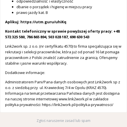
odpowiedzialność i elastyczność
dbanie o porządek i higienę w miejscu pracy
prawo jazdy kat. B
Aplikuj: https://utm.guru/uhiKq
Kontakt telefoniczny w sprawie powyższej oferty pracy: +48
572 325 580, 786 865 894, 503 028 187, 690 630 543
Link2work sp. z o.o. (nr certyfikatu 4570) to firma specjalizująca się w
rekrutacji i selekcji pracowników, która już od ponad 16 lat pomaga
pracownikom z Polski znaleźć zatrudnienie za granicą. Oferujemy
stabilne i jasne warunki współpracy.
Dodatkowe informacje:
Administratorem Pani/Pana danych osobowych jest Link2work sp z
o.o. z siedzibą przy ul. Krawieckiej 7/4 w Opolu (KRAZ 4570).
Informacja na temat przetwarzania Państwa danych jest dostępna
na naszej stronie internetowej www.link2work.pl w zakładce
polityka prywatności: https://link2work.pl/polityka-prywatnosci/
Zgłoś naruszenie zasad lub spam