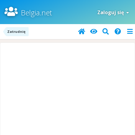
Belgia.net
Zaloguj się
Zatrudnię