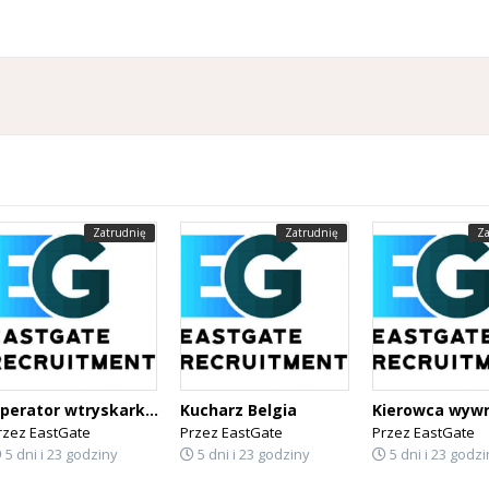
Zatrudnię
Zatrudnię
Za
Operator wtryskarki Belgia
Kucharz Belgia
rzez
EastGate
Przez
EastGate
Przez
EastGate
5 dni i 23 godziny
5 dni i 23 godziny
5 dni i 23 godzi