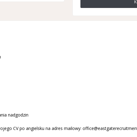
K
h
ania nadgodzin
ojego CV po angielsku na adres mailowy:
office@eastgaterecruitmen