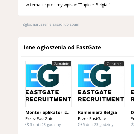
w temacie prosimy wpisać "Tapicer Belgia "
Zgłoś naruszenie zasad lub spam
Inne ogłoszenia od EastGate
Zatrudnię
Zatrudnię
Monter aplikator izolacji PUR Belgia
Kamieniarz Belgia
Przez
EastGate
Przez
EastGate
P
5 dni i 23 godziny
5 dni i 23 godziny