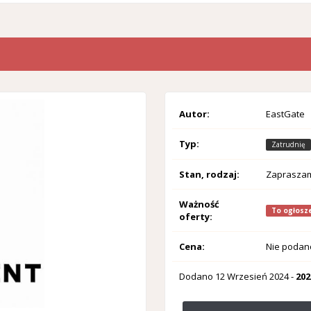
Autor:
EastGate
Typ:
Zatrudnię
Stan, rodzaj:
Zaprasza
Ważność
To ogłosze
oferty:
Cena:
Nie podan
Dodano
12 Wrzesień 2024
-
202