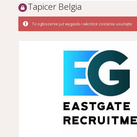
Tapicer Belgia
To ogłoszenie już wygasło i wkrótce zostanie usunięte