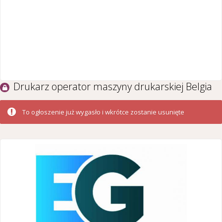
Drukarz operator maszyny drukarskiej Belgia
To ogłoszenie już wygasło i wkrótce zostanie usunięte