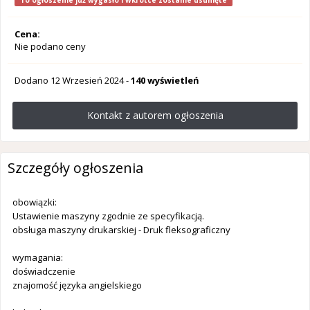
To ogłoszenie już wygasło i wkrótce zostanie usunięte
Cena:
Nie podano ceny
Dodano
12 Wrzesień 2024
-
140 wyświetleń
Kontakt z autorem ogłoszenia
Szczegóły ogłoszenia
obowiązki:
Ustawienie maszyny zgodnie ze specyfikacją.
obsługa maszyny drukarskiej - Druk fleksograficzny
wymagania:
doświadczenie
znajomość języka angielskiego