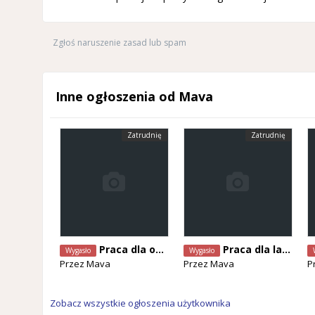
Zgłoś naruszenie zasad lub spam
Inne ogłoszenia od Mava
Zatrudnię
Zatrudnię
Praca dla operatora koparki - Hasselt
Praca dla lakiernika samochodowego (k/m)
Wygasło
Wygasło
Przez
Mava
Przez
Mava
P
Zobacz wszystkie ogłoszenia użytkownika