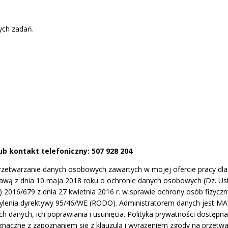
ych zadań.
b kontakt telefoniczny: 507 928 204
zetwarzanie danych osobowych zawartych w mojej ofercie pracy dla po
tawą z dnia 10 maja 2018 roku o ochronie danych osobowych (Dz. Ust
 2016/679 z dnia 27 kwietnia 2016 r. w sprawie ochrony osób fizyc
lenia dyrektywy 95/46/WE (RODO). Administratorem danych jest MAVA
h danych, ich poprawiania i usunięcia. Polityka prywatności dostępn
oznaczne z zapoznaniem się z klauzulą i wyrażeniem zgody na przetwa