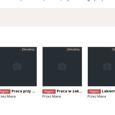
Zatrudnię
Zatrudnię
Za
Praca przy wykończeniach
Praca w zakładzie prefabrykacji
Lakier
Wygasło
Wygasło
Wygasło
rzez
Mava
Przez
Mava
Przez
Mava