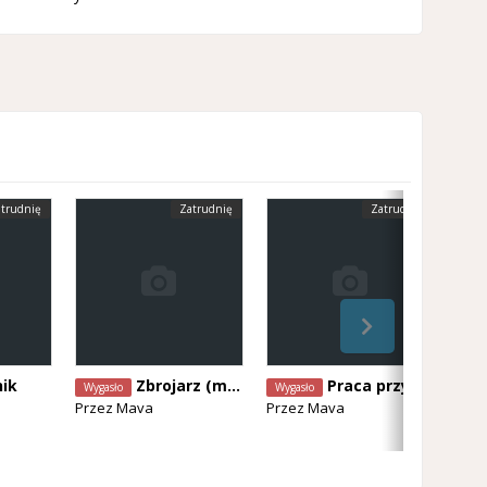
trudnię
Zatrudnię
Zatrudnię
nik
Zbrojarz (m/k)z umiejętnością spawania – Produkcja Prefabrykatów
Praca przy murowaniu
Wygasło
Wygasło
Wyg
Przez
Mava
Przez
Mava
Prz