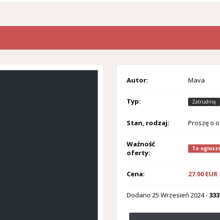
Autor:
Mava
Typ:
Zatrudnię
Stan, rodzaj:
Proszę o o
Ważność
To ogłosze
oferty:
Cena:
27.00 EUR
Dodano
25 Wrzesień 2024
-
333